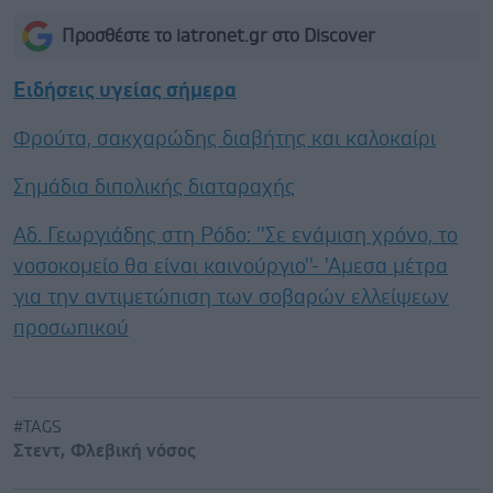
Προσθέστε το iatronet.gr στο Discover
Ειδήσεις υγείας σήμερα
Φρούτα, σακχαρώδης διαβήτης και καλοκαίρι
Σημάδια διπολικής διαταραχής
Αδ. Γεωργιάδης στη Ρόδο: ''Σε ενάμιση χρόνο, το
νοσοκομείο θα είναι καινούργιο''- 'Αμεσα μέτρα
για την αντιμετώπιση των σοβαρών ελλείψεων
προσωπικού
#TAGS
Στεντ
,
Φλεβική νόσος