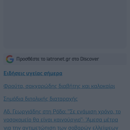
Προσθέστε το iatronet.gr στο Discover
Ειδήσεις υγείας σήμερα
Φρούτα, σακχαρώδης διαβήτης και καλοκαίρι
Σημάδια διπολικής διαταραχής
Αδ. Γεωργιάδης στη Ρόδο: ''Σε ενάμιση χρόνο, το
νοσοκομείο θα είναι καινούργιο''- 'Αμεσα μέτρα
για την αντιμετώπιση των σοβαρών ελλείψεων