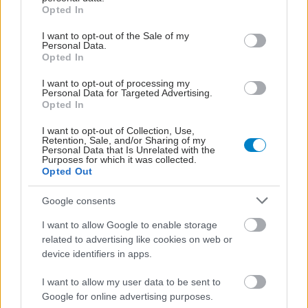
grant or deny consent to Google and its third-party tags to
Opted In
use your data for below specified purposes in below Google
consent section.
I want to opt-out of the Sale of my
Personal Data.
Opted In
I want to opt-out of processing my
Personal Data for Targeted Advertising.
Opted In
Τετάρτη, 15 Απριλίου 2026, 14:06
I want to opt-out of Collection, Use,
Ανάκληση παρτίδας συμπληρώματος διατροφής
Retention, Sale, and/or Sharing of my
Personal Data that Is Unrelated with the
από τον ΕΟΦ
Purposes for which it was collected.
Opted Out
Τα αποτελέσματα των αναλύσεων δεν συμφωνούν με τις
προδιαγραφές του προϊόντος όσον αφορά στο συνολικό
Google consents
αριθμό αερόβιων μικροοργανισμών.
I want to allow Google to enable storage
related to advertising like cookies on web or
device identifiers in apps.
I want to allow my user data to be sent to
Google for online advertising purposes.