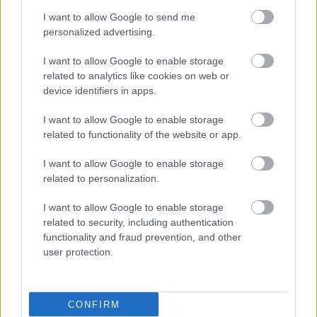
I want to allow Google to send me
personalized advertising.
I want to allow Google to enable storage
related to analytics like cookies on web or
device identifiers in apps.
I want to allow Google to enable storage
Τρίτη, 07 Απριλίου 2026, 13:51
related to functionality of the website or app.
Η OLONEA σε τροχιά ισχυρής ανάπτυξης και
I want to allow Google to enable storage
διεθνούς επέκτασης
related to personalization.
Η δυναμική της παρουσία στον χώρο των συμπληρωμάτων
διατροφής, οι νέες εξαγωγές αλλά και η επιμονή στην
I want to allow Google to enable storage
related to security, including authentication
ποιότητα των προϊόντων της ήταν μερικά από τα θέματα που
functionality and fraud prevention, and other
συζητήθηκαν.
user protection.
CONFIRM