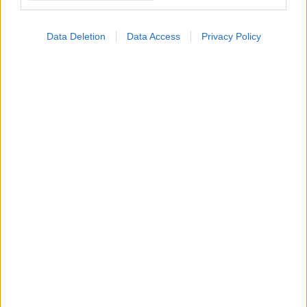
Data Deletion
Data Access
Privacy Policy
Πέμπτη, 02 Απριλίου 2026, 10:58
Innovis Pharma: Δυναμική είσοδος στα
συμπληρώματα διατροφής με την απόκτηση της
Pharma Center
Η Pharma Center αποτελεί μία από τις πλέον καταξιωμένες
Ελληνικές εταιρείες στον κλάδο, διαθέτοντας ισχυρό δίκτυο
που εξυπηρετεί πάνω από 5.000 φαρμακεία πανελλαδικά.