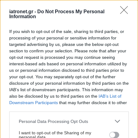
iatronet.gr -
Do Not Process My Personal
Information
If you wish to opt-out of the sale, sharing to third parties, or
processing of your personal or sensitive information for
targeted advertising by us, please use the below opt-out
section to confirm your selection. Please note that after your
Παρασκευή, 17 Απριλίου 2026, 13:43
opt-out request is processed you may continue seeing
interest-based ads based on personal information utilized by
ΕΟΦ: Ανάκληση παρτίδας συμπληρώματος
us or personal information disclosed to third parties prior to
διατροφής
your opt-out. You may separately opt-out of the further
Η απόφαση ελήφθη λόγω θραύσης της επικάλυψης των
disclosure of your personal information by third parties on the
IAB’s list of downstream participants. This information may
δισκίων.
also be disclosed by us to third parties on the
IAB’s List of
Downstream Participants
that may further disclose it to other
third parties.
Please note that this website/app uses one or more Google
Personal Data Processing Opt Outs
services and may gather and store information including but
not limited to your visit or usage behaviour. You may click to
I want to opt-out of the Sharing of my
personal data.