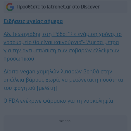
Προσθέστε το iatronet.gr στο Discover
Ειδήσεις υγείας σήμερα
Αδ. Γεωργιάδης στη Ρόδο: ''Σε ενάμιση χρόνο, το
νοσοκομείο θα είναι καινούργιο''- 'Αμεσα μέτρα
για την αντιμετώπιση των σοβαρών ελλείψεων
προσωπικού
Δίαιτα vegan χαμηλών λιπαρών βοηθά στην
απώλεια βάρους χωρίς να μειώνεται η ποσότητα
του φαγητού [μελέτη]
Ο FDA ενέκρινε φάρμακο για τη ναρκοληψία