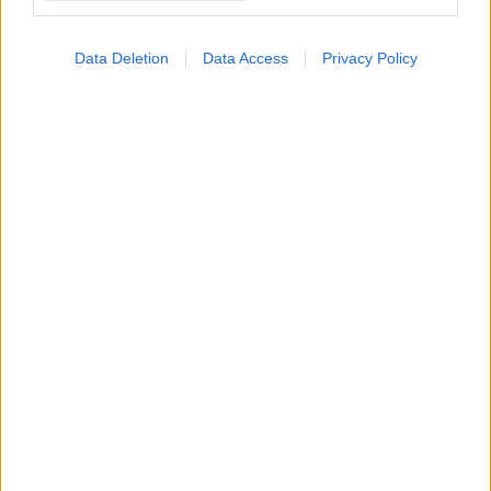
Data Deletion
Data Access
Privacy Policy
ΜΠΕΙΤΕ ΣΤΗ ΣΥΖΗΤΗΣΗ
Loading...
Προσθήκη Σχολίου
ΣΗΜΕΡΑ ΣΤΟ IATRONET.GR