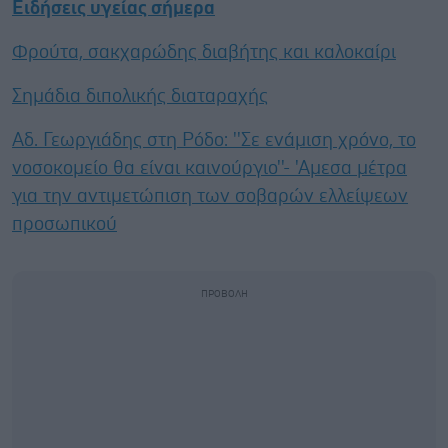
Ειδήσεις υγείας σήμερα
Φρούτα, σακχαρώδης διαβήτης και καλοκαίρι
Σημάδια διπολικής διαταραχής
Αδ. Γεωργιάδης στη Ρόδο: ''Σε ενάμιση χρόνο, το
νοσοκομείο θα είναι καινούργιο''- 'Αμεσα μέτρα
για την αντιμετώπιση των σοβαρών ελλείψεων
προσωπικού