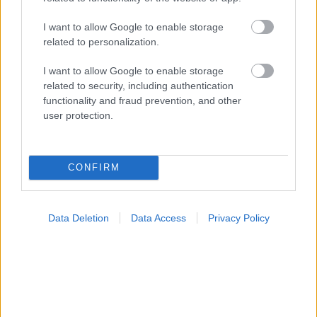
I want to allow Google to enable storage
related to personalization.
I want to allow Google to enable storage
related to security, including authentication
functionality and fraud prevention, and other
user protection.
Ο CEO της GSK στοχεύει σε εξοικονόμηση κόστους
2,5 δισ. δολαρίων από ώριμα προϊόντα, προμήθειες
CONFIRM
και αλυσίδα εφοδιασμού
Data Deletion
Data Access
Privacy Policy