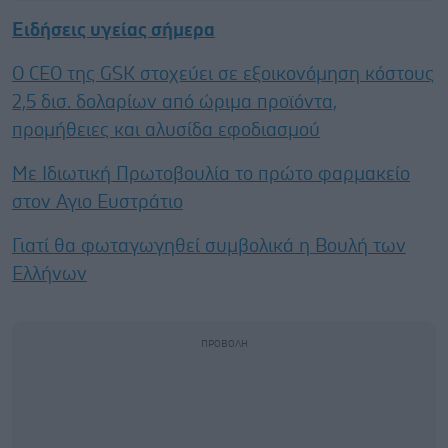
Ειδήσεις υγείας σήμερα
Ο CEO της GSK στοχεύει σε εξοικονόμηση κόστους
2,5 δισ. δολαρίων από ώριμα προϊόντα,
προμήθειες και αλυσίδα εφοδιασμού
Με Ιδιωτική Πρωτοβουλία το πρώτο φαρμακείο
στον Αγιο Ευστράτιο
Γιατί θα φωταγωγηθεί συμβολικά η Βουλή των
Ελλήνων