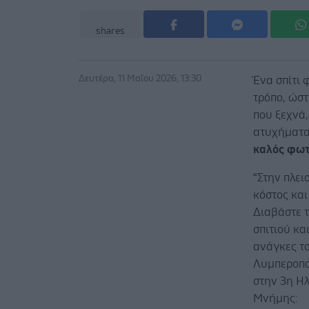
shares
Δευτέρα, 11 Μαΐου 2026, 13:30
Ένα σπίτι 
τρόπο, ώστ
που ξεχνά,
ατυχήματ
καλός φωτ
“Στην πλει
κόστος και
Διαβάστε τ
σπιτιού κα
ανάγκες τ
Λυμπεροπ
στην 3η Ηλ
Μνήμης: