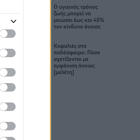
O υγιεινός τρόπος
ζωής μπορεί να
μειώσει έως και 45%
τον κίνδυνο άνοιας
Κεφαλιές στο
ποδόσφαιρο: Πόσο
σχετίζονται με
εμφάνιση άνοιας
[μελέτη]