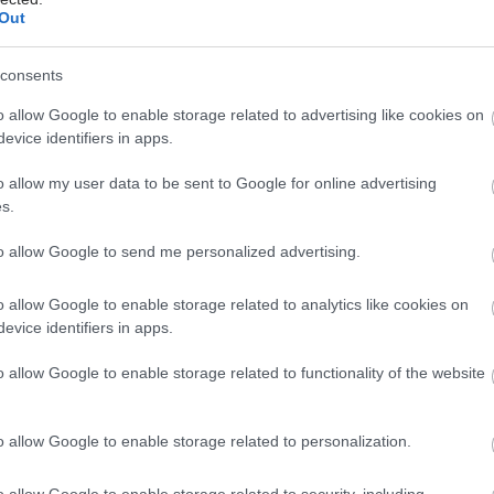
Out
πέζια.
μοποιήστε απλά, χρωματιστά κλινοσκεπάσματα που
αι σε αντίθεση με το χρώμα στους τοίχους και το
consents
α. Αποφύγετε τα έντονα σχέδια.
o allow Google to enable storage related to advertising like cookies on
γετε τη χρήση ηλεκτρικού υποστρώματος.
evice identifiers in apps.
ε αν το ύψος του κρεβατιού επιτρέπει εύκολη έγερση.
o allow my user data to be sent to Google for online advertising
στε στο δωμάτιο μία σταθερή καρέκλα για στήριξη
s.
ο ντύσιμο.
στε από τις ντουλάπες ρούχα που για οποιονδήποτε
to allow Google to send me personalized advertising.
 ηλικιωμένος δεν φορά πια. Αφήστε διαθέσιμα μόνο
κατάλληλα για την εποχή.
o allow Google to enable storage related to analytics like cookies on
evice identifiers in apps.
α
o allow Google to enable storage related to functionality of the website
θείτε ότι υπάρχει εύκολη πρόσβαση στα αντικείμενα
ρησιμοποιούνται καθημερινά.
ήστε τα ανοιχτά ράφια. Αν χρειάζεται, τοποθετήστε
o allow Google to enable storage related to personalization.
ουλάπια ετικέτες με εικόνες ή κείμενο που να
o allow Google to enable storage related to security, including