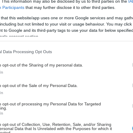
. This information may also be disclosed by us to third parties on the
IA
στήστε χειρολαβές δίπλα στη λεκάνη και το ντους.
Participants
that may further disclose it to other third parties.
ε αν η τουαλέτα έχει άνετο ύψος. Αν είναι χαμηλή,
μοποιήστε ανυψωτικό κάθισμα.
 that this website/app uses one or more Google services and may gath
including but not limited to your visit or usage behaviour. You may click 
μήστε κάθισμα τουαλέτας σε έντονο χρώμα για
 to Google and its third-party tags to use your data for below specifi
ρη οπτική διάκριση.
ogle consent section.
τήστε αντικείμενα καθημερινής υγιεινής (π.χ.
βουρτσα) σε σταθερό και εύκολα προσβάσιμο σημείο.
l Data Processing Opt Outs
ό βοηθά, τοποθετήστε ετικέτες στα προϊόντα
ικής φροντίδας (π.χ. “σαμπουάν”).
o opt-out of the Sharing of my personal data.
οποιήστε πετσέτες και ρολά τουαλέτας σε έντονα
In
α, ώστε να είναι πιο εύκολα ορατά.
ε τα φάρμακα και τα προϊόντα καθαρισμού (π.χ.
o opt-out of the Sale of my Personal Data.
παντικά) σε ντουλάπι με κλειδαριά/ασφάλεια.
In
to opt-out of processing my Personal Data for Targeted
μάτιο
ing.
In
ετήστε φωτισμό με αισθητήρα κίνησης ώστε να
αι με ασφάλεια οι νυχτερινές μετακινήσεις.
o opt-out of Collection, Use, Retention, Sale, and/or Sharing
ersonal Data that Is Unrelated with the Purposes for which it
ήστε φωτιστικά οροφής και τοίχου αντί για
lected.