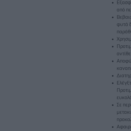
Εξασφα
από πε
Βεβαιω
φυτά δ
παράθ
Χρησι
Προτι
αντίθε
Αποφύ
καναπ
Διατηρ
Ελέγξτ
Προτιμ
ευκολό
Σε πε
μετακι
προκα
Αφαιρέ