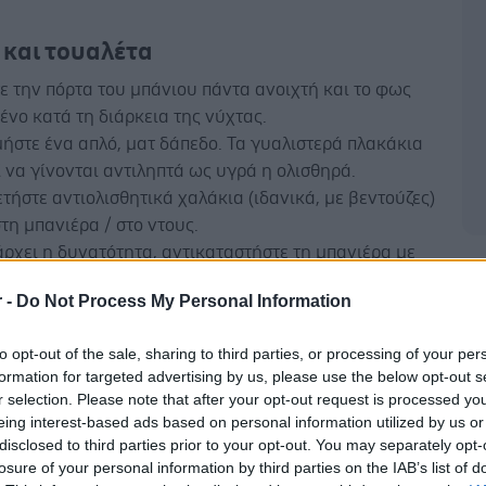
 και τουαλέτα
 την πόρτα του μπάνιου πάντα ανοιχτή και το φως
νο κατά τη διάρκεια της νύχτας.
ήστε ένα απλό, ματ δάπεδο. Τα γυαλιστερά πλακάκια
 να γίνονται αντιληπτά ως υγρά η ολισθηρά.
τήστε αντιολισθητικά χαλάκια (ιδανικά, με βεντούζες)
τη μπανιέρα / στο ντους.
ρχει η δυνατότητα, αντικαταστήστε τη μπανιέρα με
Δ
χωρίς σκαλοπάτι.
r -
Do Not Process My Personal Information
μοποιήστε αυτοκόλλητα ώστε να ξεχωρίζει στη βρύση
στό” και το “κρύο”.
to opt-out of the sale, sharing to third parties, or processing of your per
ε τη θερμοκρασία του ζεστού νερού με στόχο την
formation for targeted advertising by us, please use the below opt-out s
γή εγκαυμάτων.
r selection. Please note that after your opt-out request is processed y
ιάζεται, προσθέστε κάθισμα ντους ή μπανιέρας.
eing interest-based ads based on personal information utilized by us or
ε ότι υπάρχει σιφόνι δαπέδου σε περίπτωση που
disclosed to third parties prior to your opt-out. You may separately opt-
losure of your personal information by third parties on the IAB’s list of
 ανοιχτή η βρύση.