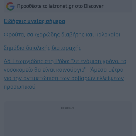
Προσθέστε το iatronet.gr στο Discover
Ειδήσεις υγείας σήμερα
Φρούτα, σακχαρώδης διαβήτης και καλοκαίρι
Σημάδια διπολικής διαταραχής
Αδ. Γεωργιάδης στη Ρόδο: ''Σε ενάμιση χρόνο, το
νοσοκομείο θα είναι καινούργιο''- 'Αμεσα μέτρα
για την αντιμετώπιση των σοβαρών ελλείψεων
προσωπικού