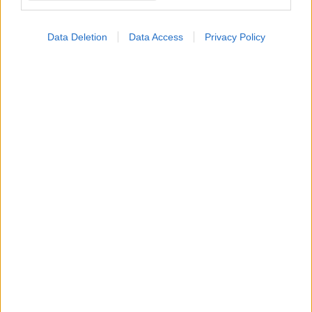
Data Deletion
Data Access
Privacy Policy
ΜΠΕΙΤΕ ΣΤΗ ΣΥΖΗΤΗΣΗ
Loading...
Προσθήκη Σχολίου
ΣΗΜΕΡΑ ΣΤΟ IATRONET.GR