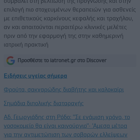
συμβάλει στη βελτίωση της πρόγνωσης και στην
επιλογή πιο στοχευμένων θεραπειών για ασθενείς
με επιθετικούς καρκίνους κεφαλής και τραχήλου,
αν και απαιτούνται περαιτέρω κλινικές μελέτες
πριν από την εφαρμογή της στην καθημερινή
ιατρική πρακτική
Προσθέστε το iatronet.gr στο Discover
Ειδήσεις υγείας σήμερα
Φρούτα, σακχαρώδης διαβήτης και καλοκαίρι
Σημάδια διπολικής διαταραχής
Αδ. Γεωργιάδης στη Ρόδο: ''Σε ενάμιση χρόνο, το
νοσοκομείο θα είναι καινούργιο''- 'Αμεσα μέτρα
για την αντιμετώπιση των σοβαρών ελλείψεων