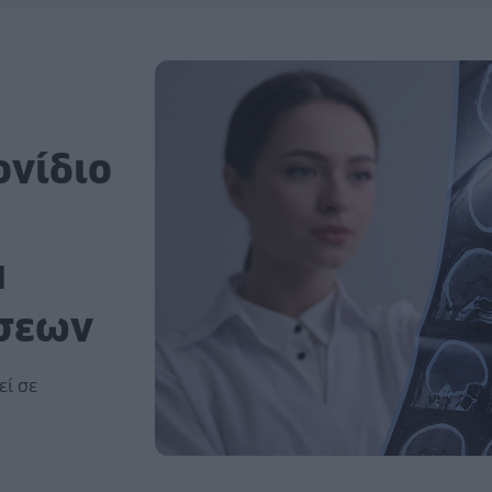
ονίδιο
α
ίσεων
ί σε