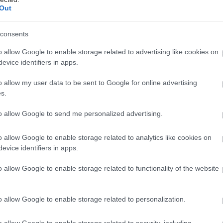
Out
κή Πρωτοβουλία το πρώτο φαρμακείο στον Αγιο
consents
φωταγωγηθεί συμβολικά η Βουλή των Ελλήνων
o allow Google to enable storage related to advertising like cookies on
evice identifiers in apps.
o allow my user data to be sent to Google for online advertising
s.
to allow Google to send me personalized advertising.
o allow Google to enable storage related to analytics like cookies on
evice identifiers in apps.
o allow Google to enable storage related to functionality of the website
hares
o allow Google to enable storage related to personalization.
o allow Google to enable storage related to security, including