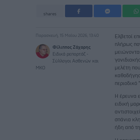
shares
Παρασκευή, 15 Μαΐου 2026, 13:40
Ελβετοί ε
πλήρως πο
Φίλιππος Ζάχαρης
μειώνοντας
Ειδικά ρεπορτάζ -
γονιδιακής
Σύλλογοι Ασθενών και
μελέτη πο
ΜΚΟ
καθοδήγησ
περιοδικό 
Η έρευνα 
ειδική μορ
αντιστοιχ
σπάνια κλ
ήδη από τη