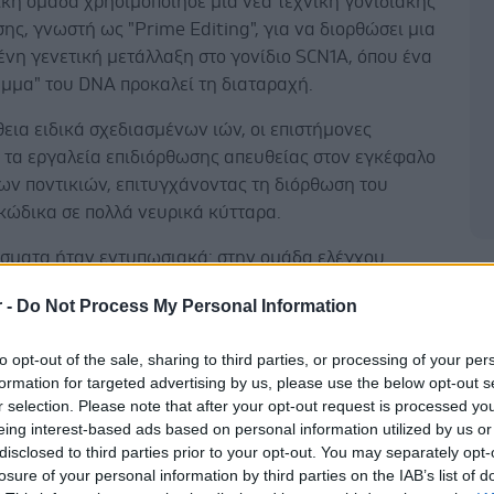
ική ομάδα χρησιμοποίησε μια νέα τεχνική γονιδιακής
ης, γνωστή ως "Prime Editing", για να διορθώσει μια
νη γενετική μετάλλαξη στο γονίδιο SCN1A, όπου ένα
άμμα" του DNA προκαλεί τη διαταραχή.
εια ειδικά σχεδιασμένων ιών, οι επιστήμονες
 τα εργαλεία επιδιόρθωσης απευθείας στον εγκέφαλο
ων ποντικιών, επιτυγχάνοντας τη διόρθωση του
κώδικα σε πολλά νευρικά κύτταρα.
έσματα ήταν εντυπωσιακά: στην ομάδα ελέγχου
Δ
ο 80% των ζώων εμφάνισε πυρετικούς σπασμούς, ενώ
r -
Do Not Process My Personal Information
ραπεία το ποσοστό μειώθηκε στο περίπου 15% και η
αυξήθηκε από 80% σε 100%.
to opt-out of the sale, sharing to third parties, or processing of your per
formation for targeted advertising by us, please use the below opt-out s
r selection. Please note that after your opt-out request is processed y
eing interest-based ads based on personal information utilized by us or
disclosed to third parties prior to your opt-out. You may separately opt-
νθαρρυντικά αποτελέσματα, η μέθοδος δεν μπορεί
losure of your personal information by third parties on the IAB’s list of
εφαρμοστεί σε ανθρώπους, καθώς έχει δοκιμαστεί