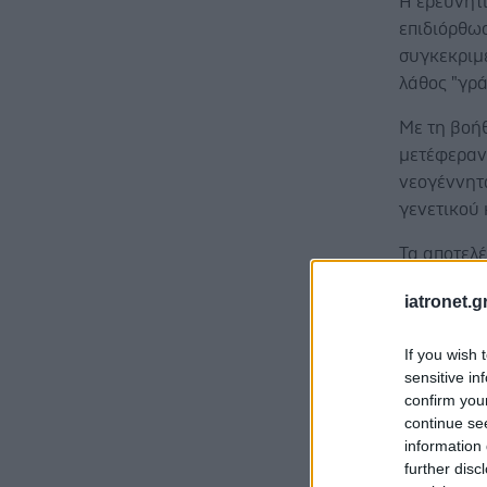
Η ερευνητ
επιδιόρθωσ
συγκεκριμέ
λάθος "γρ
Με τη βοήθ
μετέφεραν
νεογέννητ
γενετικού 
Τα αποτελ
περίπου τ
iatronet.g
μετά τη θε
επιβίωση 
If you wish 
sensitive in
confirm you
continue se
information 
Παρά τα ε
further disc
ακόμη να 