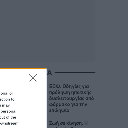
ΙΑΒΑΣΤΕ ΑΚΟΜΑ
ΕΟΦ: Οδηγίες για
πρόληψη ηπατικής
sonal or
δυσλειτουργίας από
ection to
φάρμακο για την
ou may
επιληψία
 personal
out of the
 downstream
Ζωή σε κίνηση: Η