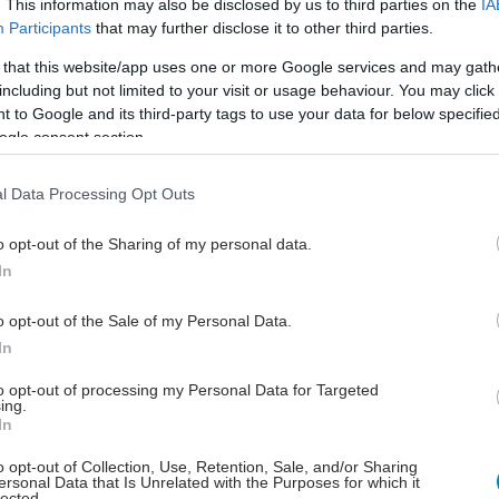
. This information may also be disclosed by us to third parties on the
IA
ντίκια και παραμένουν σημαντικές προκλήσεις, όπως
Participants
that may further disclose it to other third parties.
νοσολογικές αντιδράσεις, η ασφαλής χορήγηση στον
 that this website/app uses one or more Google services and may gath
 εγκέφαλο και η ομοιόμορφη κατανομή της
including but not limited to your visit or usage behaviour. You may click 
ς επιδιόρθωσης.
 to Google and its third-party tags to use your data for below specifi
ogle consent section.
ερε ο συν-πρώτος συγγραφέας Λούκας Κίσλινγκ,
κειται ακόμη για προκλινικά δεδομένα, τα
l Data Processing Opt Outs
τα ανοίγουν νέες προοπτικές για θεραπείες που
απευθείας στην αιτία της νόσου, δηλαδή στο
o opt-out of the Sharing of my personal data.
ικό γονίδιο
In
έστε το iatronet.gr στο Discover
o opt-out of the Sale of my Personal Data.
In
υγείας σήμερα
to opt-out of processing my Personal Data for Targeted
ing.
GSK στοχεύει σε εξοικονόμηση κόστους 2,5 δισ.
In
από ώριμα προϊόντα, προμήθειες και αλυσίδα
o opt-out of Collection, Use, Retention, Sale, and/or Sharing
ού
ersonal Data that Is Unrelated with the Purposes for which it
lected.