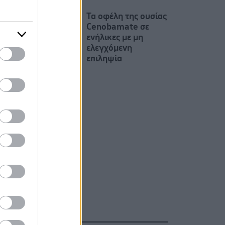
Τα οφέλη της ουσίας
Cenobamate σε
ενήλικες με μη
ελεγχόμενη
επιληψία