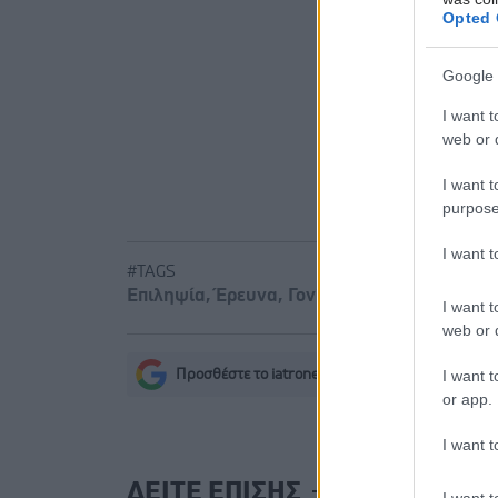
Opted 
Με Ιδιωτι
Ευστράτιο
Google 
Γιατί θα 
I want t
web or d
I want t
purpose
I want 
#TAGS
Επιληψία
,
Έρευνα
,
Γονίδιο
I want t
web or d
I want t
Προσθέστε το iatronet.gr στο Discover
s
or app.
I want t
ΔΕΙΤΕ ΕΠΙΣΗΣ
I want t