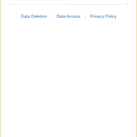
Data Deletion
Data Access
Privacy Policy
ΣΗΜΕΡΑ ΣΤΟ IATRONET.GR
Φρούτα, σακχαρώδης διαβήτης και καλοκαίρι