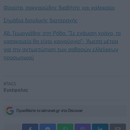
Φρούτα, σακχαρώδης διαβήτης και καλοκαίρι
Σημάδια διπολικής διαταραχής
Αδ. Γεωργιάδης στη Ρόδο: ''Σε ενάμιση χρόνο, το
νοσοκομείο θα είναι καινούργιο''- 'Αμεσα μέτρα
για την αντιμετώπιση των σοβαρών ελλείψεων
προσωπικού
#TAGS
Εγκέφαλος
Προσθέστε το iatronet.gr στο Discover