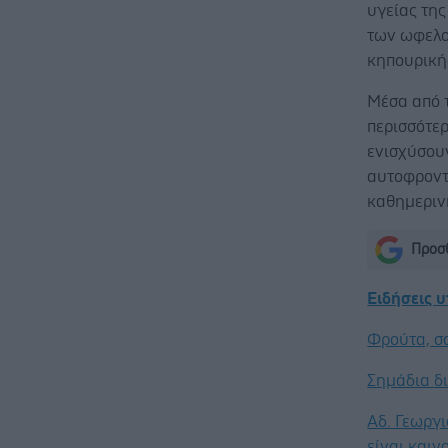
υγείας τη
των ωφελο
κηπουρική
Μέσα από 
περισσότε
ενισχύσουν
αυτοφροντί
καθημεριν
Προσθ
Ειδήσεις 
Φρούτα, σ
Σημάδια δ
Αδ. Γεωργι
είναι καιν