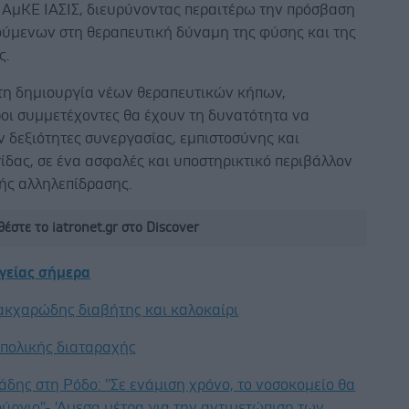
ς ΑμΚΕ ΙΑΣΙΣ, διευρύνοντας περαιτέρω την πρόσβαση
ύμενων στη θεραπευτική δύναμη της φύσης και της
ς.
τη δημιουργία νέων θεραπευτικών κήπων,
ροι συμμετέχοντες θα έχουν τη δυνατότητα να
 δεξιότητες συνεργασίας, εμπιστοσύνης και
δας, σε ένα ασφαλές και υποστηρικτικό περιβάλλον
ής αλληλεπίδρασης.
έστε το iatronet.gr στο Discover
υγείας σήμερα
ακχαρώδης διαβήτης και καλοκαίρι
ιπολικής διαταραχής
άδης στη Ρόδο: ''Σε ενάμιση χρόνο, το νοσοκομείο θα
ούργιο''- 'Αμεσα μέτρα για την αντιμετώπιση των