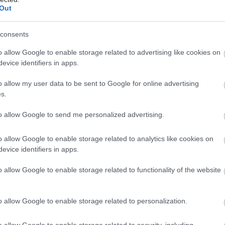
η στα επίπεδα άγχους ή δυσφορίας, γεγονός που
Out
ει την υπόθεση ότι οι δραστηριότητες υπαίθριου και
γικού χαρακτήρα λειτουργούν προστατευτικά στην
consents
ή ανθεκτικότητα.
o allow Google to enable storage related to advertising like cookies on
στικά είναι και τα λόγια των ίδιων των ωφελούμενων
evice identifiers in apps.
άμματος: «Μέσα από τη συμμετοχή μου στον Κήπο,
o allow my user data to be sent to Google for online advertising
συναναστρέφομαι με άλλους και να λειτουργώ
s.
 αναφέρει ένας συμμετέχων, ενώ κάποιος άλλος
: «Ως προσωπική πρόοδο θεωρώ να βιώνω νέες
to allow Google to send me personalized advertising.
 να γνωρίζω κόσμο, να ανανεώνω τις γνώσεις και τους
μου».
o allow Google to enable storage related to analytics like cookies on
evice identifiers in apps.
οπούλου, Fitness Instructor της ΙΑΣΙΣ, ανέφερε: «Ο
 γίνει ένα σημείο συνάντησης και έκφρασης για
o allow Google to enable storage related to functionality of the website
εθελοντής, είναι πολύ ουσιαστικό να παρακολουθείς
αδικασία και να νιώθεις ότι συμβάλλεις σε κάτι που
o allow Google to enable storage related to personalization.
ατικό αντίκτυπο στην καθημερινότητά τους».
o allow Google to enable storage related to security, including