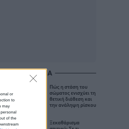
ΙΑΒΑΣΤΕ ΑΚΟΜΑ
Πώς η στάση του
σώματος ενισχύει τη
sonal or
θετική διάθεση και
ection to
την ανάληψη ρίσκου
ou may
 personal
out of the
Ξεκαθάρισμα
 downstream