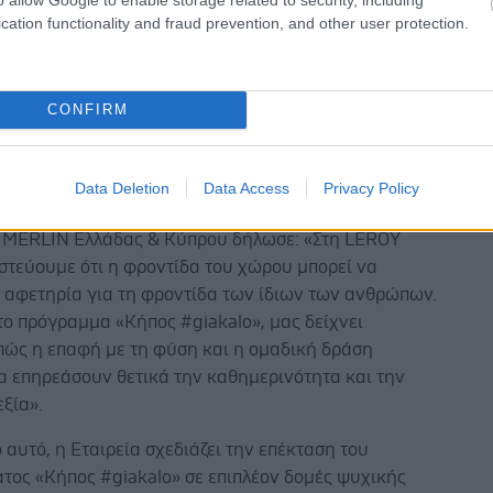
cation functionality and fraud prevention, and other user protection.
τα θετικά αποτελέσματα της πρωτοβουλίας, η LEROY
CONFIRM
εχίζει να επενδύει σε δράσεις με ουσιαστικό
 αποτύπωμα μέσα από την πλατφόρμα εταιρικής
ς ευθύνης #giakalo.
Data Deletion
Data Access
Privacy Policy
κολοπούλου, Brand Communication Business Leader
 MERLIN Ελλάδας & Κύπρου δήλωσε: «Στη LEROY
στεύουμε ότι η φροντίδα του χώρου μπορεί να
ι αφετηρία για τη φροντίδα των ίδιων των ανθρώπων.
ο πρόγραμμα «Κήπος #giakalo», μας δείχνει
πώς η επαφή με τη φύση και η ομαδική δράση
α επηρεάσουν θετικά την καθημερινότητα και την
ξία».
ο αυτό, η Εταιρεία σχεδιάζει την επέκταση του
τος «Κήπος #giakalo» σε επιπλέον δομές ψυχικής