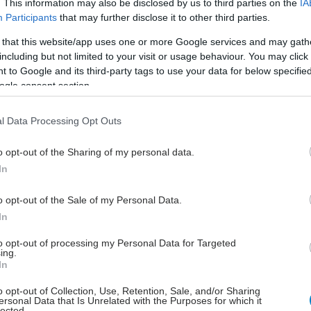
ργία του Green Point/ Κήπου, με αύξηση 7,3% στο
. This information may also be disclosed by us to third parties on the
IA
Participants
that may further disclose it to other third parties.
κορ και 9,1% στη διάμεσο, γεγονός που δείχνει ότι η
ή μεταβολή αποτυπώθηκε συνολικά στην ομάδα και όχι
 that this website/app uses one or more Google services and may gath
σε μεμονωμένες περιπτώσεις.
including but not limited to your visit or usage behaviour. You may click 
 to Google and its third-party tags to use your data for below specifi
ή Εικόνα Εαυτού: Το 44% των συμμετεχόντων
ogle consent section.
ν ότι αισθάνονται καλύτερα με τον εαυτό τους μετά
μετοχή τους στις δραστηριότητες του κήπου, ενώ
l Data Processing Opt Outs
 οι μισοί διατήρησαν σταθερή θετική εικόνα εαυτού
 Συνολικά 9 στους 10 διατήρησαν ή ενίσχυσαν την
o opt-out of the Sharing of my personal data.
τίμησή τους.
In
ερη Διάθεση & Ηρεμία: Καταγράφηκε σημαντική
ωση στη διάθεση των συμμετεχόντων μετά τη
o opt-out of the Sale of my Personal Data.
οχή τους στο πρόγραμμα, με το σχετικό δείκτη να
In
ιάζει θετική μεταβολή κατά 43,5%, ενώ οι
to opt-out of processing my Personal Data for Targeted
σότεροι έκαναν λόγο για καλύτερη καθημερινή
ing.
ία, μεγαλύτερη ηρεμία και συναισθηματική
In
πία,
o opt-out of Collection, Use, Retention, Sale, and/or Sharing
ατευτική Ασπίδα: Παράλληλα, δεν παρατηρήθηκε
ersonal Data that Is Unrelated with the Purposes for which it
lected.