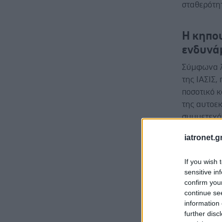
σταθερότη
Η κηπο
ενδυν
Σύμφωνα λ
της ΙΑΣΙΣ,
ποσοτικό κ
της αυτοεκ
συμμετεχόν
δεν λειτο
iatronet.g
αλλά ως κ
ενίσχυσαν 
If you wish 
αλληλεπίδ
sensitive in
Πιο συγκε
confirm you
continue se
Ενίσχυ
information 
παρου
further disc