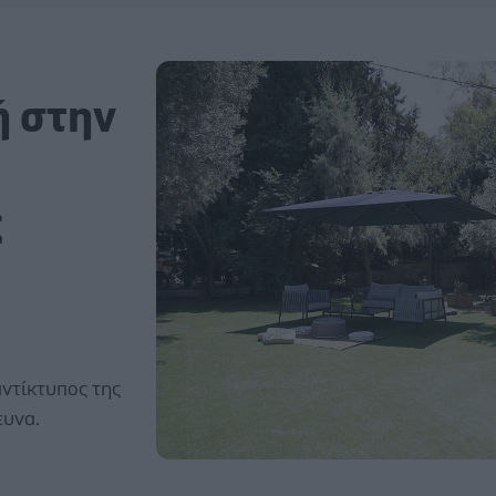
ή στην
ς
αντίκτυπος της
ευνα.