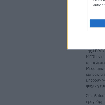
authenti
Με οδηγό 
MERLIN συν
κοινωνικό
κοινωνική
Η Άσπα Νι
της LEROY
MERLIN πι
αποτελέσε
Μέσα από τ
έμπρακτα 
μπορούν ν
ψυχική ευε
Στο πλαίσι
προγράμμα