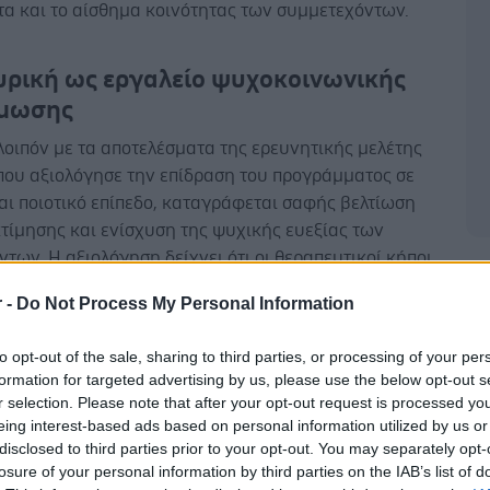
τα και το αίσθημα κοινότητας των συμμετεχόντων.
υρική ως εργαλείο ψυχοκοινωνικής
άμωσης
οιπόν με τα αποτελέσματα της ερευνητικής μελέτης
 που αξιολόγησε την επίδραση του προγράμματος σε
αι ποιοτικό επίπεδο, καταγράφεται σαφής βελτίωση
τίμησης και ενίσχυση της ψυχικής ευεξίας των
των. Η αξιολόγηση δείχνει ότι οι θεραπευτικοί κήποι
Δ
ύργησαν απλώς ως αισθητική αναβάθμιση των χώρων,
r -
Do Not Process My Personal Information
αθημερινά υποστηρικτικά περιβάλλοντα που
τη συναισθηματική ισορροπία, την κοινωνική
to opt-out of the sale, sharing to third parties, or processing of your per
ραση και την αίσθηση συμμετοχής των ωφελούμενων.
formation for targeted advertising by us, please use the below opt-out s
κριμένα:
r selection. Please note that after your opt-out request is processed y
eing interest-based ads based on personal information utilized by us or
ση Αυτοεκτίμησης: 6 στους 10 συμμετέχοντες
disclosed to third parties prior to your opt-out. You may separately opt-
σίασαν βελτίωση στη συνολική αυτοεκτίμηση μετά τη
losure of your personal information by third parties on the IAB’s list of