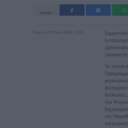
shares
Πέμπτη, 21 Μαΐου 2026, 17:50
Σημαντική 
αυτοεκτίμ
χρόνο εφα
υλοποιείτ
Τα τελικά 
Πρόγραμμα
κηπουρική 
λειτουργι
δυσκολίες
την Ψυχική
δημιουργί
τον Μαραθώ
κηπουρική