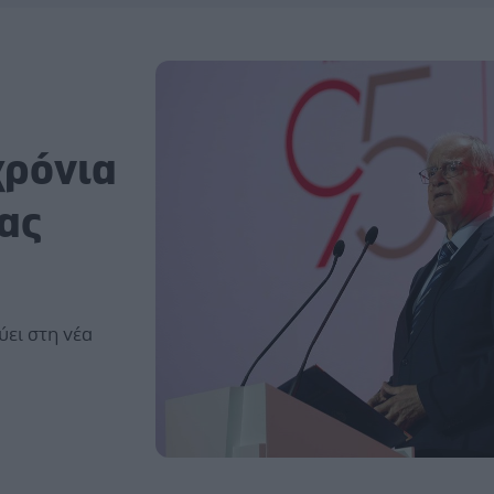
χρόνια
ας
ύει στη νέα