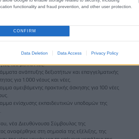
ιο του FutuReady Greece, η Παπαστράτος ανακοίνωσε
cation functionality and fraud prevention, and other user protection.
υγκεκριμένες δεσμεύσεις:
γική συνεργασία με το Τμήμα Διοικητικής Επιστήμης
CONFIRM
εχνολογίας του Οικονομικού Πανεπιστημίου Αθηνών,
ριλαμβάνει, μεταξύ άλλων, υποτροφίες για 50
ές και φοιτήτριες από την περιφέρεια, mentoring,
Data Deletion
Data Access
Privacy Policy
εις, πρακτική άσκηση και κοινές έρευνες για τις
ητες του μέλλοντος.
άμματα ανάπτυξης δεξιοτήτων και επαγγελματικής
τητας για 1.000 νέους και νέες.
αμμα αμειβόμενης πρακτικής άσκησης για 100 νέες
ους.
αμμα ενίσχυσης εκπαιδευτικών υποδομών της
.
βου, νέα Διευθύνουσα Σύμβουλος της
ος αναφέρθηκε στη σημασία της εξέλιξης, της