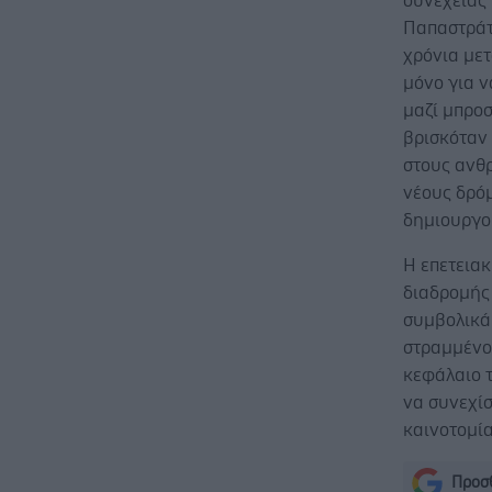
συνέχειας 
Παπαστράτ
χρόνια μετ
μόνο για ν
μαζί μπρο
βρισκόταν 
στους ανθρ
νέους δρόμ
δημιουργο
Η επετεια
διαδρομής 
συμβολικά 
στραμμένο 
κεφάλαιο τ
να συνεχίσ
καινοτομία
Προσθ