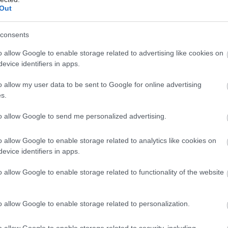
Out
ιουργίας, εμπιστοσύνης και εξέλιξης. Μία ιστορία
 γραμμένη από γενιά σε γενιά. Καθώς βαδίζουμε
consents
0ά γενέθλια της Παπαστράτος, κοιτάζουμε πίσω με
ια και μπροστά με ευθύνη».
o allow Google to enable storage related to advertising like cookies on
evice identifiers in apps.
ady Greece: Επένδυση στη νέα γενιά
o allow my user data to be sent to Google for online advertising
 προς τα 100 χρόνια της, η Παπαστράτος παρουσίασε
s.
ady Greece, μια νέα πλατφόρμα πολλαπλών δράσεων
α πενταετίας, που εδράζονται σε τρεις
to allow Google to send me personalized advertising.
εκπαίδευση, απασχόληση, κοινωνία. Η πρωτοβουλία
o allow Google to enable storage related to analytics like cookies on
 να στηρίξει τη νέα γενιά στην Ελλάδα, ενισχύοντας
evice identifiers in apps.
ητες, την αυτοπεποίθηση και τις επαγγελματικές της
ς, σε μια εποχή ραγδαίων αλλαγών στην αγορά
o allow Google to enable storage related to functionality of the website
την τεχνολογία και την κοινωνία.
o allow Google to enable storage related to personalization.
o allow Google to enable storage related to security, including