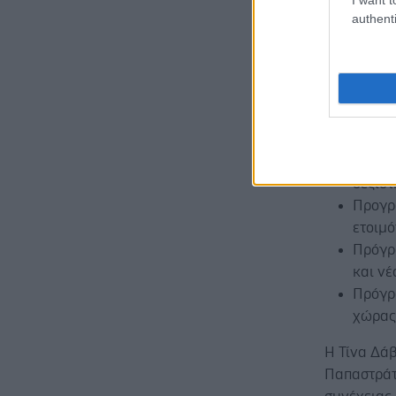
Στο πλαίσ
authenti
τέσσερις σ
Στρατη
και Τ
που πε
φοιτητ
διαλέξ
δεξιότ
Προγρ
ετοιμό
Πρόγρ
και νέ
Πρόγρ
χώρας
Η Τίνα Δά
Παπαστράτ