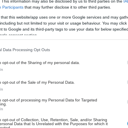
βαδίζει με τις εξελίξεις μιας νέας βιομηχανικής
. This information may also be disclosed by us to third parties on the
IA
Participants
that may further disclose it to other third parties.
ου διαμορφώνεται από την τέταρτη βιομηχανική
. Η ιστορία της Παπαστράτος είναι πρωτίστως
 that this website/app uses one or more Google services and may gath
κογένειας. Είναι η ιστορία μιας πλατιάς οικογένειας,
including but not limited to your visit or usage behaviour. You may click 
 to Google and its third-party tags to use your data for below specifi
ιευθυντές έως τους εργάτες και τους ανθρώπους που
ogle consent section.
ίπλα στην επιχείρηση σε στιγμές δύσκολες. Κι όμως,
υσίασαν τις αρχές τους και δεν εγκατέλειψαν τα
l Data Processing Opt Outs
υς. Σήμερα τιμούμε μια ιστορία ελληνικής
Τιμούμε εκείνους που τη θεμελίωσαν, εκείνους που τη
o opt-out of the Sharing of my personal data.
και εκείνους που σήμερα την οδηγούν στο μέλλον.»
In
 Μαργώνης, Πρόεδρος της Παπαστράτος και
o opt-out of the Sale of my Personal Data.
ος Ευρώπης της Philip Morris International για τη
In
ολική Ευρώπη, αναφέρθηκε στη διαδρομή των 95
 εταιρείας, τονίζοντας ότι η Παπαστράτος κατάφερε
to opt-out of processing my Personal Data for Targeted
ing.
 στον χρόνο επειδή δεν έμεινε ποτέ στάσιμη, αλλά
In
ροσαρμοζόταν και κάθε φορά αναζητούσε το επόμενο
o opt-out of Collection, Use, Retention, Sale, and/or Sharing
ς σημείωσε χαρακτηριστικά: «Σήμερα δεν
ersonal Data that Is Unrelated with the Purposes for which it
ε απλώς μία επέτειο. Γιορτάζουμε μία διαδρομή 95
lected.