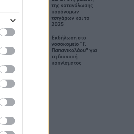
της κατανάλωσης
παράνομων
τσιγάρων και το
2025
Εκδήλωση στο
νοσοκομείο "Γ.
Παπανικολάου" για
τη διακοπή
καπνίσματος