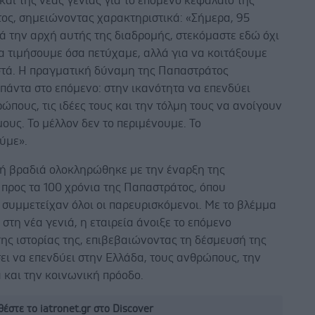
και της νέας γενιάς για το επόμενο κεφάλαιο της
ος, σημειώνοντας χαρακτηριστικά: «Σήμερα, 95
ά την αρχή αυτής της διαδρομής, στεκόμαστε εδώ όχι
α τιμήσουμε όσα πετύχαμε, αλλά για να κοιτάξουμε
στά. Η πραγματική δύναμη της Παπαστράτος
πάντα στο επόμενο: στην ικανότητα να επενδύει
ώπους, τις ιδέες τους και την τόλμη τους να ανοίγουν
ους. Το μέλλον δεν το περιμένουμε. Το
ύμε».
κή βραδιά ολοκληρώθηκε με την έναρξη της
προς τα 100 χρόνια της Παπαστράτος, όπου
συμμετείχαν όλοι οι παρευρισκόμενοι. Με το βλέμμα
στη νέα γενιά, η εταιρεία άνοιξε το επόμενο
ης ιστορίας της, επιβεβαιώνοντας τη δέσμευσή της
ει να επενδύει στην Ελλάδα, τους ανθρώπους, την
 και την κοινωνική πρόοδο.
έστε το iatronet.gr στο Discover