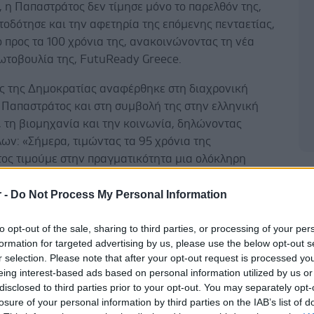
, η Παπαστράτος δεν τίμησε μόνο το παρελθόν της,
οδότησε και την αφετηρία της επόμενης πενταετίας,
 προς τα 100 χρόνια της, ανακοινώνοντας τη νέα
ωτοβουλία της, FutuReady Greece.
ς της Δημοκρατίας αναφέρθηκε στη διαχρονική
 Παπαστράτος και στη συμβολή της στην ελληνική
 τη βιομηχανία και την κοινωνία, δηλώνοντας
ων: «Σήμερα, τιμώντας τα 95 χρόνια της
ος τιμούμε στην πραγματικότητα μια ολόκληρη
ια τη δουλειά, την οικογένεια, αλλά και την πρόοδο
Δ
δας. Η Παπαστράτος συνδέθηκε με τη βιομηχανική
r -
Do Not Process My Personal Information
Ελλάδας. Συνδέθηκε με μια εποχή κατά την οποία η
to opt-out of the sale, sharing to third parties, or processing of your per
ινε να οργανώνει την παραγωγική της δύναμη, να
formation for targeted advertising by us, please use the below opt-out s
την τεχνική γνώση, να εμπιστεύεται τις δικές της
r selection. Please note that after your opt-out request is processed y
ς. Στη διάρκεια του 20ού αιώνα ακολούθησε τη
eing interest-based ads based on personal information utilized by us or
 της ελληνικής βιομηχανίας, προσαρμόστηκε στις
disclosed to third parties prior to your opt-out. You may separately opt-
 κάθε εποχής και άντεξε στις μεγάλες δοκιμασίες. Και
losure of your personal information by third parties on the IAB’s list of