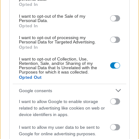
grant or deny consent to Google and its third-party tags to
Opted In
use your data for below specified purposes in below Google
consent section.
I want to opt-out of the Sale of my
ΔΙΑΒΑΣΤΕ ΑΚΟΜΑ
Personal Data.
Opted In
Η σχέση του σωματικού
I want to opt-out of processing my
Personal Data for Targeted Advertising.
βάρους γονέων -
Opted In
παιδιών είναι κυρίως
γενετική [μελέτη]
I want to opt-out of Collection, Use,
Retention, Sale, and/or Sharing of my
Personal Data that Is Unrelated with the
Purposes for which it was collected.
Opted Out
Ειρήνη Αγαπηδάκη:
"Είχα φτάσει 108 κιλά
Google consents
στην παιδική μου ηλικία"
I want to allow Google to enable storage
related to advertising like cookies on web or
device identifiers in apps.
Αγαπηδάκη: Αλλαγές
I want to allow my user data to be sent to
στα σχολικά κυλικεία - Τι
Google for online advertising purposes.
αλλάζει - Υγειονομική