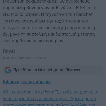
Η συσκευή δοκιμάστηκε σε 150 ανθρώπους,
συμπεριλαμβανομένων ασθενών σε ΜΕΘ και σε
εξωτερικά ιατρεία. Η τεχνολογία του Sanchez
Terrones καταγράφει την ταχύτητα και τον
σφυγμό του αίματος ως συνεχή κυματομορφή -
όχι μόνο τη συστολική και διαστολική μέτρηση
των συμβατικών πιεσομέτρων.
Πηγές:
Nature Communications
Προσθέστε το iatronet.gr στο Discover
Ειδήσεις υγείας σήμερα
Αδ. Γεωργιάδης στη Ρόδο: ''Σε ενάμιση χρόνο, το
νοσοκομείο θα είναι καινούργιο''- 'Αμεσα μέτρα
για την αντιμετώπιση των σοβαρών ελλείψεων