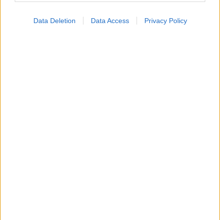
Data Deletion
Data Access
Privacy Policy
Φυτικές ίνες και οι μορφές τους
Αδ. Γεωργιάδης στη Ρόδο: ''Σε ενάμιση χρόνο, το