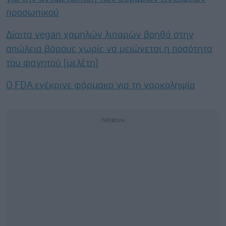
προσωπικού
Δίαιτα vegan χαμηλών λιπαρών βοηθά στην
απώλεια βάρους χωρίς να μειώνεται η ποσότητα
του φαγητού [μελέτη]
Ο FDA ενέκρινε φάρμακο για τη ναρκοληψία