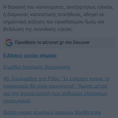
Η διακοπή του καπνίσματος, ανεξαρτήτως ηλικίας
ή διάρκειας καπνιστικής συνήθειας, οδηγεί σε
σημαντική αύξηση του προσδόκιμου ζωής και
βελτίωση της συνολικής υγείας.
Προσθέστε το iatronet.gr στο Discover
Ειδήσεις υγείας σήμερα
Σημάδια διπολικής διαταραχής
Αδ. Γεωργιάδης στη Ρόδο: ''Σε ενάμιση χρόνο, το
νοσοκομείο θα είναι καινούργιο''- 'Αμεσα μέτρα
για την αντιμετώπιση των σοβαρών ελλείψεων
προσωπικού
Δίαιτα vegan χαμηλών λιπαρών βοηθά στην