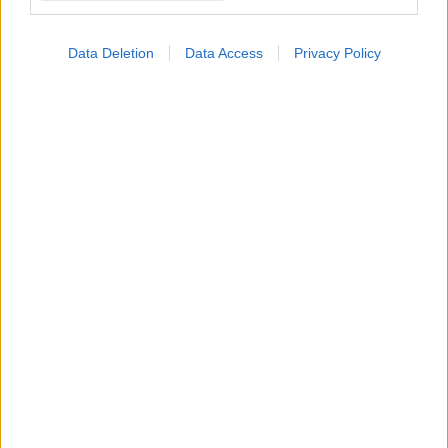
Προσθήκη Σχολίου
Data Deletion
Data Access
Privacy Policy
ΣΗΜΕΡΑ ΣΤΟ IATRONET.GR
Σημάδια διπολικής διαταραχής