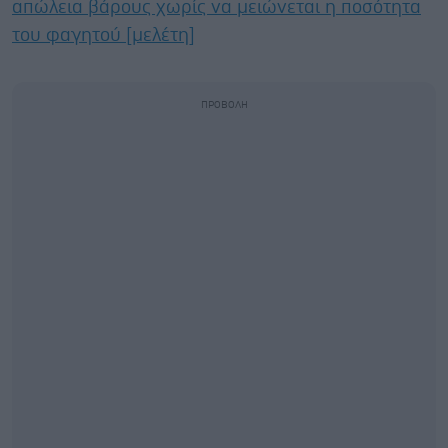
απώλεια βάρους χωρίς να μειώνεται η ποσότητα
του φαγητού [μελέτη]