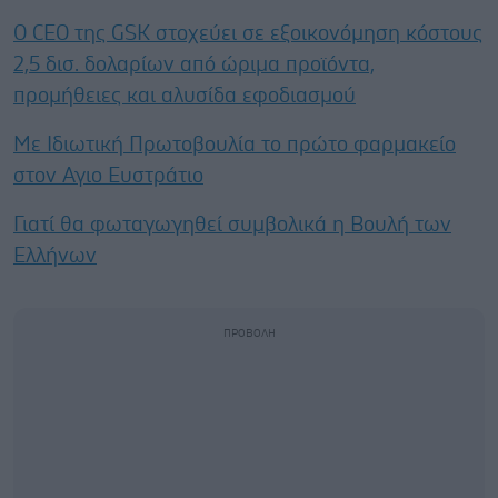
Ο CEO της GSK στοχεύει σε εξοικονόμηση κόστους
2,5 δισ. δολαρίων από ώριμα προϊόντα,
προμήθειες και αλυσίδα εφοδιασμού
Με Ιδιωτική Πρωτοβουλία το πρώτο φαρμακείο
στον Αγιο Ευστράτιο
Γιατί θα φωταγωγηθεί συμβολικά η Βουλή των
Ελλήνων