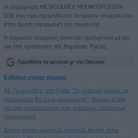
Η επιχείρηση METASOURCE ΜΟΟΝΟΠΡΟΣΩΠΗ
ΕΠΕ που έχει προμηθευτεί το προϊόν υποχρεούται
στην άμεση εφαρμογή της παρούσης.
Η παρούσα απόφαση αποτελεί προληπτικό μέτρο
για την προάσπιση της Δημόσιας Υγείας.
Προσθέστε το iatronet.gr στο Discover
Ειδήσεις υγείας σήμερα
Αδ. Γεωργιάδης στη Ρόδο: ''Σε ενάμιση χρόνο, το
νοσοκομείο θα είναι καινούργιο''- 'Αμεσα μέτρα
για την αντιμετώπιση των σοβαρών ελλείψεων
προσωπικού
Δίαιτα vegan χαμηλών λιπαρών βοηθά στην