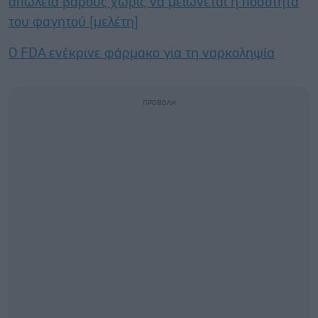
απώλεια βάρους χωρίς να μειώνεται η ποσότητα
του φαγητού [μελέτη]
Ο FDA ενέκρινε φάρμακο για τη ναρκοληψία