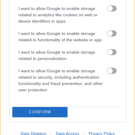
Φυτικές ίνες και οι μορφές τους
I want to allow Google to enable storage
related to analytics like cookies on web or
device identifiers in apps.
I want to allow Google to enable storage
related to functionality of the website or app.
I want to allow Google to enable storage
related to personalization.
I want to allow Google to enable storage
related to security, including authentication
functionality and fraud prevention, and other
user protection.
Αδ. Γεωργιάδης στη Ρόδο: ''Σε ενάμιση χρόνο, το
νοσοκομείο θα είναι καινούργιο''- 'Αμεσα μέτρα για
CONFIRM
την αντιμετώπιση των σοβαρών ελλείψεων
προσωπικού
Data Deletion
Data Access
Privacy Policy