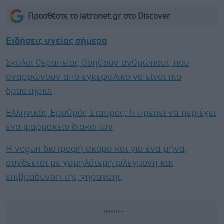
Προσθέστε το iatronet.gr στο Discover
Ειδήσεις υγείας σήμερα
Σκύλοι θεραπείας βοηθούν ανθρώπους που
αναρρώνουν από εγκεφαλικό να είναι πιο
δραστήριοι
Ελληνικός Ερυθρός Σταυρός: Τι πρέπει να περιέχει
ένα φαρμακείο διακοπών
Η vegan διατροφή ακόμα και για ένα μήνα,
συνδέεται με χαμηλότερη φλεγμονή και
επιβράδυνση της γήρανσης