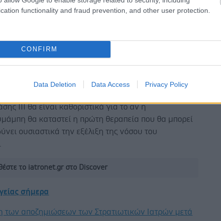
cation functionality and fraud prevention, and other user protection.
έχοντες συνεχίζουν να λαμβάνουν μηνιαίες εγχύσεις
ιο μακροχρόνιας παρακολούθησης, ώστε να
CONFIRM
ούν τα αποτελέσματα σε βάθος χρόνου. Στο
, 20 ασθενείς εξακολουθούν να λαμβάνουν την
μάμπη στο πλαίσιο της μελέτης.
Data Deletion
Data Access
Privacy Policy
ές εκτιμούν ότι τα αποτελέσματα της τρέχουσας
σης ΙΙΙ θα είναι καθοριστικά για το αν η
υμάμπη θα καταστεί η πρώτη θεραπεία που θα μπορεί
ύνει ουσιαστικά την εξέλιξη της νόσου του
.
έστε το iatronet.gr στο Discover
υγείας σήμερα
η των αποζημιώσεων των Στρατιωτικών Ιατρών μετά