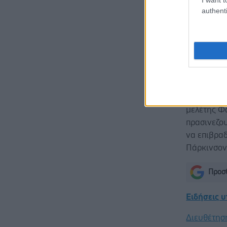
ασθενείς.
authenti
Οι συμμετ
στο πλαίσ
αξιολογηθ
Ίνσμπρουκ
πρασινεζου
Οι ερευνητ
μελέτης Φά
πρασινεζο
να επιβραδ
Πάρκινσον
Προσθ
Ειδήσεις 
Διευθέτησ