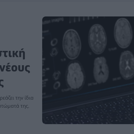
στική
 νέους
ς
εάζει την ίδια
μπτώματά της.