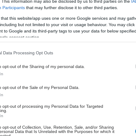
. This information may also be disclosed by us to third parties on the
IA
Participants
that may further disclose it to other third parties.
 του placebo, η επιδείνωση εμφανίστηκε κατά μέσο
 that this website/app uses one or more Google services and may gath
πό 49,7 εβδομάδες. Αντίθετα, στην ομάδα που έλαβε
including but not limited to your visit or usage behaviour. You may click 
μάμπη, ο χρόνος αυτός αυξήθηκε στις 61,1
 to Google and its third-party tags to use your data for below specifi
, δηλαδή η εξέλιξη της νόσου καθυστέρησε κατά
ogle consent section.
,4 εβδομάδες.
l Data Processing Opt Outs
συνολικό αποτέλεσμα δεν έφτασε οριακά το επίπεδο
τικής σημαντικότητας, μια πιο αναλυτική αξιολόγηση
o opt-out of the Sharing of my personal data.
ίτερα ενθαρρυντικά στοιχεία.
In
ησε ο Ζέπι, περίπου το 75% των συμμετεχόντων
o opt-out of the Sale of my Personal Data.
ραπεία με λεβοντόπα (L-Dopa), ενώ οι υπόλοιποι
In
αναστολείς της ΜΑΟ-Β.
to opt-out of processing my Personal Data for Targeted
μάδα των ασθενών που λάμβαναν L-Dopa, η
ing.
In
ση της επιδείνωσης αποδείχθηκε στατιστικά
και έφτασε περίπου τις 16 εβδομάδες, με τον μέσο
o opt-out of Collection, Use, Retention, Sale, and/or Sharing
ersonal Data that Is Unrelated with the Purposes for which it
είνωσης να ξεπερνά τις 64 εβδομάδες.
lected.