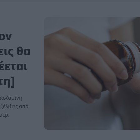
ον
ις θα
έεται
τη]
υκοζαμίνη
ξέλιξης από
μερ.