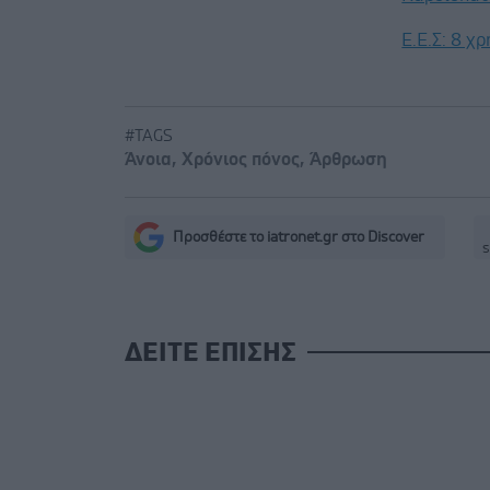
Ε.E.Σ: 8 χ
#TAGS
Άνοια
,
Χρόνιος πόνος
,
Άρθρωση
Προσθέστε το iatronet.gr στο Discover
s
ΔΕΙΤΕ ΕΠΙΣΗΣ