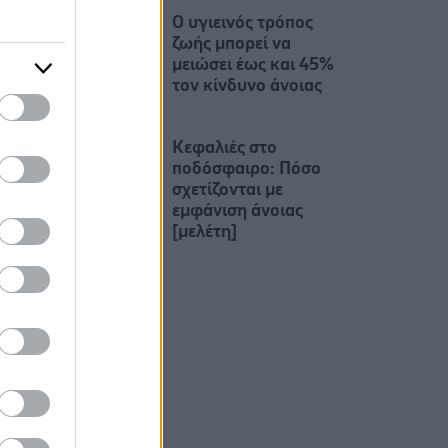
O υγιεινός τρόπος
ζωής μπορεί να
μειώσει έως και 45%
τον κίνδυνο άνοιας
Κεφαλιές στο
ποδόσφαιρο: Πόσο
σχετίζονται με
εμφάνιση άνοιας
[μελέτη]