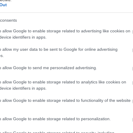
Out
ές διαπίστωσαν ότι αυτή η οδός φαίνεται να είναι
ήρια στη νόσο Αλτσχάιμερ, ενδεχομένως
consents
οντας τα εγκεφαλικά κύτταρα.
o allow Google to enable storage related to advertising like cookies on
λος που πάσχει από Αλτσχάιμερ προσθέτει πάρα
evice identifiers in apps.
 αυτές τις δομές σακχάρου και αυτό φαίνεται να
o allow my user data to be sent to Google for online advertising
στην ασθένεια αντί να προστατεύει από αυτήν»,
s.
συν-συγγραφέας Δρ Ματ Τζέντρι.
to allow Google to send me personalized advertising.
σε ποντίκια υποστήριξαν αυτή τη θεωρία, δείχνοντας
οζαμίνη επιδείνωσε τα προβλήματα μνήμης - ενώ το
o allow Google to enable storage related to analytics like cookies on
α της οδού τα βελτίωσε.
evice identifiers in apps.
ρήματα, οι επιστήμονες είναι σαφείς ότι η μελέτη
o allow Google to enable storage related to functionality of the website
νο μια σύνδεση, όχι αιτία και αποτέλεσμα. Η έρευνα
ηρητική, που σημαίνει ότι δεν μπορεί να αποδείξει
πλήρωμα επιταχύνει άμεσα την άνοια.
o allow Google to enable storage related to personalization.
λεί συσχέτιση και όχι απόδειξη αιτιότητας, εγείρει
o allow Google to enable storage related to security, including