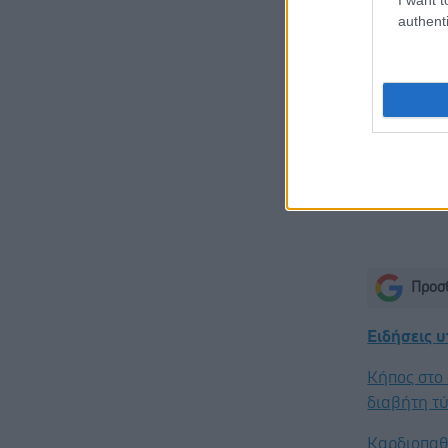
ένα σημαντ
authenti
Οι ερευνητ
περισσότερ
στη νόσο Α
Απαιτούντ
κλινικών δ
άμεσο αντ
Προσθ
Ειδήσεις 
Κήπος στο 
διαβήτη τύ
Καρδιοπαθε