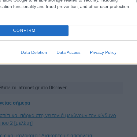
ικό κλινικό ερώτημα», δήλωσε ο Δρ Gentry.
cation functionality and fraud prevention, and other user protection.
ές λένε ότι τα ευρήματα προστίθενται σε ολοένα και
ες ενδείξεις ότι ο μεταβολισμός παίζει βασικό ρόλο
CONFIRM
λτσχάιμερ.
αι περαιτέρω μελέτες, συμπεριλαμβανομένων
Data Deletion
Data Access
Privacy Policy
οκιμών, για να επιβεβαιωθεί εάν η γλυκοζαμίνη έχει
ίκτυπο στην υγεία του εγκεφάλου.
έστε το iatronet.gr στο Discover
υγείας σήμερα
σπίτι και πάρκα στη γειτονιά μειώνουν τον κίνδυνο
που 2 [μελέτη]
ίς και καλοκαίρι: Διακοπές με ασφάλεια