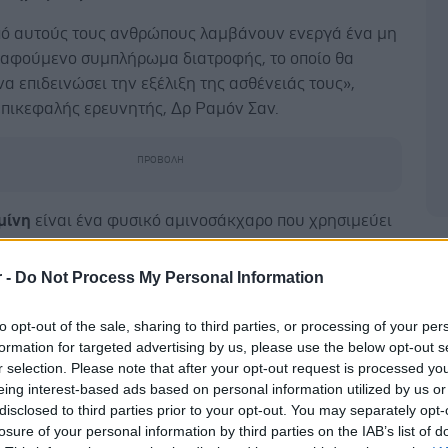
πό αυτούς τους ανθρώπους λαμβάνουν ενεργά ένα μη
αφούμενο συμπλήρωμα διατροφής, το οποίο θα
α επιδεινώσει την εξέλιξη της ασθένειάς τους»,
επικεφαλής ερευνητής, Δρ Ραμόν Σαν.
μίνη
είναι ένα φυσικό αμινοσάκχαρο που χρησιμεύει
στοιχείο για τους χόνδρους και τους συνδετικούς
Δ
ο σώμα. Είναι ένα από τα πιο δημοφιλή συμπληρώματα
r -
Do Not Process My Personal Information
τεοαρθρίτιδα, ιδιαίτερα μεταξύ των ηλικιωμένων.
to opt-out of the sale, sharing to third parties, or processing of your per
υρείας χρήσης του, οι ερευνητές διερεύνησαν εάν θα
formation for targeted advertising by us, please use the below opt-out s
α επηρεάσει τη νόσο Αλτσχάιμερ και τις σχετικές
r selection. Please note that after your opt-out request is processed y
οιας.
eing interest-based ads based on personal information utilized by us or
disclosed to third parties prior to your opt-out. You may separately opt-
έλυσε ιατρικά αρχεία από το 2012 έως το 2024,
losure of your personal information by third parties on the IAB’s list of