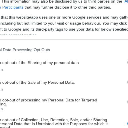
. This information may also be disclosed by us to third parties on the
IA
ιώντας τεχνητή νοημοσύνη για να εντοπίσει ασθενείς
Participants
that may further disclose it to other third parties.
ια γνωστική εξασθένηση είτε με άνοια. Διαπίστωσαν
ου το 8% των ασθενών λάμβαναν γλυκοζαμίνη.
 that this website/app uses one or more Google services and may gath
including but not limited to your visit or usage behaviour. You may click 
προσαρμογή παραγόντων όπως η ηλικία και το φύλο,
 to Google and its third-party tags to use your data for below specifi
ν MCI και χρησιμοποιούσαν το συμπλήρωμα είχαν
ogle consent section.
 περισσότερες πιθανότητες να εμφανίσουν άνοια.
είνων που είχαν ήδη άνοια, η χρήση γλυκοζαμίνης
l Data Processing Opt Outs
 επίσης με υψηλότερο κίνδυνο θανάτου.
o opt-out of the Sharing of my personal data.
που δημοσιεύτηκε στο Nature Metabolism,
In
ι ότι το συμπλήρωμα μπορεί να επηρεάσει μια βασική
διαδικασία που εμπλέκεται στη νόσο Αλτσχάιμερ. Η
o opt-out of the Sale of my Personal Data.
η μπορεί να διαπεράσει τον εγκέφαλο και να
In
ει μια οδό που προσθέτει μόρια σακχάρου στις
to opt-out of processing my Personal Data for Targeted
ing.
In
o opt-out of Collection, Use, Retention, Sale, and/or Sharing
ersonal Data that Is Unrelated with the Purposes for which it
lected.