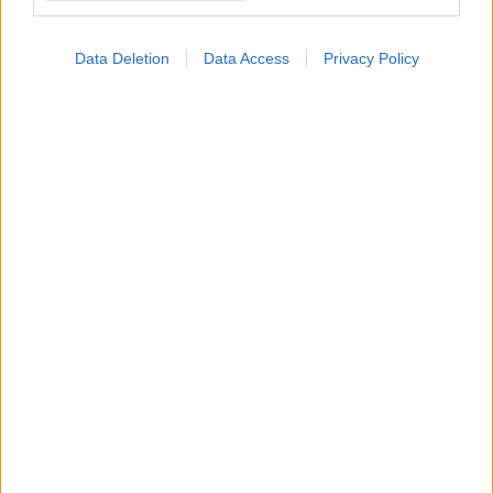
ΣΗΜΕΡΑ ΣΤΟ IATRONET.GR
Data Deletion
Data Access
Privacy Policy
Οι αλλαγές στο σώμα που θεωρούνται φυσιολογικές
με το πέρασμα του χρόνου