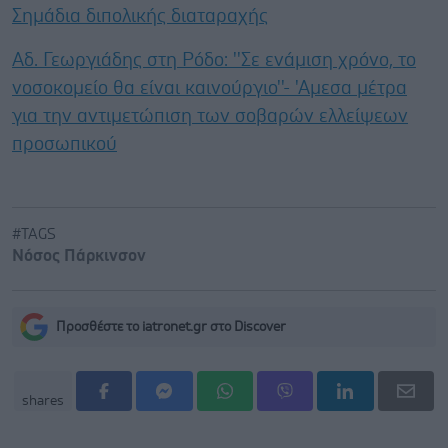
Σημάδια διπολικής διαταραχής
Αδ. Γεωργιάδης στη Ρόδο: ''Σε ενάμιση χρόνο, το
νοσοκομείο θα είναι καινούργιο''- 'Αμεσα μέτρα
για την αντιμετώπιση των σοβαρών ελλείψεων
προσωπικού
#TAGS
Νόσος Πάρκινσον
Προσθέστε το iatronet.gr στο Discover
shares