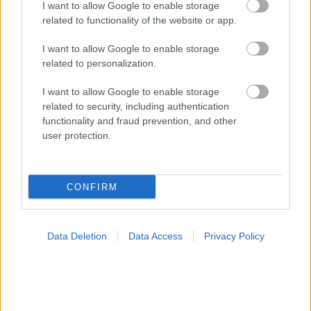
I want to allow Google to enable storage
ΣΗΜΕΡΑ ΣΤΟ IATRONET.GR
related to functionality of the website or app.
I want to allow Google to enable storage
related to personalization.
I want to allow Google to enable storage
related to security, including authentication
functionality and fraud prevention, and other
user protection.
CONFIRM
Φρούτα, σακχαρώδης διαβήτης και καλοκαίρι
Data Deletion
Data Access
Privacy Policy