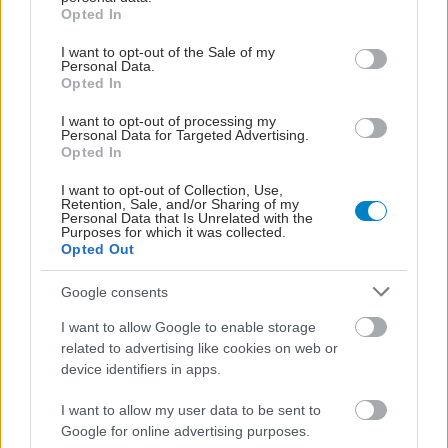
grant or deny consent to Google and its third-party tags to
Opted In
use your data for below specified purposes in below Google
consent section.
I want to opt-out of the Sale of my
Personal Data.
Ευρωπαϊκό Πρόγραμμα
Opted In
MELODIC - Σε ποιους
απευθύνεται
I want to opt-out of processing my
Personal Data for Targeted Advertising.
Opted In
I want to opt-out of Collection, Use,
Retention, Sale, and/or Sharing of my
Προκλήσεις σε άτομα με
Personal Data that Is Unrelated with the
Purposes for which it was collected.
εμπειρία καρκίνου μετά
Opted Out
την πανδημία [ελληνική
μελέτη]
Google consents
I want to allow Google to enable storage
related to advertising like cookies on web or
Η Χρ. Κράββαρη
device identifiers in apps.
συντονίστρια της
Ομάδας Εργασίας για το
I want to allow my user data to be sent to
Εθνικό Σχέδιο Δράσης
Google for online advertising purposes.
Κατά του Καρκίνου