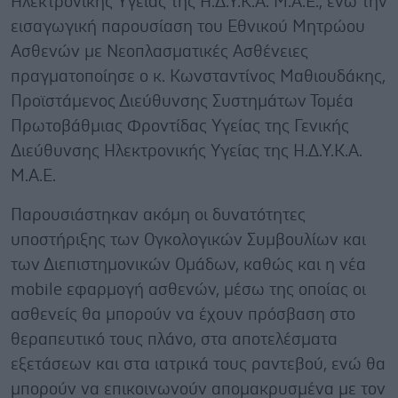
Ηλεκτρονικής Υγείας της Η.Δ.Υ.Κ.Α. Μ.Α.Ε., ενώ την
εισαγωγική παρουσίαση του Εθνικού Μητρώου
Ασθενών με Νεοπλασματικές Ασθένειες
πραγματοποίησε ο κ. Κωνσταντίνος Μαθιουδάκης,
Προϊστάμενος Διεύθυνσης Συστημάτων Τομέα
Πρωτοβάθμιας Φροντίδας Υγείας της Γενικής
Διεύθυνσης Ηλεκτρονικής Υγείας της Η.Δ.Υ.Κ.Α.
Μ.Α.Ε.
Παρουσιάστηκαν ακόμη οι δυνατότητες
υποστήριξης των Ογκολογικών Συμβουλίων και
των Διεπιστημονικών Ομάδων, καθώς και η νέα
mobile εφαρμογή ασθενών, μέσω της οποίας οι
ασθενείς θα μπορούν να έχουν πρόσβαση στο
θεραπευτικό τους πλάνο, στα αποτελέσματα
εξετάσεων και στα ιατρικά τους ραντεβού, ενώ θα
μπορούν να επικοινωνούν απομακρυσμένα με τον