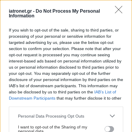
προσωπικού
iatronet.gr -
Do Not Process My Personal
Information
#TAGS
If you wish to opt-out of the sale, sharing to third parties, or
Καρκίνος
processing of your personal or sensitive information for
targeted advertising by us, please use the below opt-out
section to confirm your selection. Please note that after your
Προσθέστε το iatronet.gr στο Discover
opt-out request is processed you may continue seeing
interest-based ads based on personal information utilized by
us or personal information disclosed to third parties prior to
your opt-out. You may separately opt-out of the further
shares
disclosure of your personal information by third parties on the
IAB’s list of downstream participants. This information may
also be disclosed by us to third parties on the
IAB’s List of
ΔΙΑΒΑΣΤΕ ΑΚΟΜΑ
Downstream Participants
that may further disclose it to other
third parties.
Καρκίνος ωοθηκών: Η
Please note that this website/app uses one or more Google
Personal Data Processing Opt Outs
φρουκτόζη συμβάλλει
services and may gather and store information including but
στην εξάπλωση της
not limited to your visit or usage behaviour. You may click to
I want to opt-out of the Sharing of my
νόσου [μελέτη]
personal data.