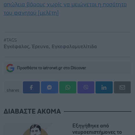
απώλεια βάρους χωρίς να μειώνεται η ποσότητα
του φαγητού [μελέτη]
#TAGS
Εγκέφαλος
,
Έρευνα
,
Εγκεφαλομυελίτιδα
Προσθέστε το iatronet.gr στο Discover
shares
ΔΙΑΒΑΣΤΕ ΑΚΟΜΑ
Εξηγήθηκε από
νευροεπιστήμονες το