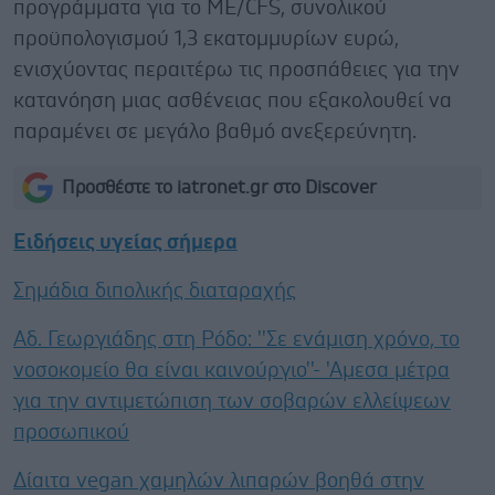
προγράμματα για το ME/CFS, συνολικού
προϋπολογισμού 1,3 εκατομμυρίων ευρώ,
ενισχύοντας περαιτέρω τις προσπάθειες για την
κατανόηση μιας ασθένειας που εξακολουθεί να
παραμένει σε μεγάλο βαθμό ανεξερεύνητη.
Προσθέστε το iatronet.gr στο Discover
Ειδήσεις υγείας σήμερα
Σημάδια διπολικής διαταραχής
Αδ. Γεωργιάδης στη Ρόδο: ''Σε ενάμιση χρόνο, το
νοσοκομείο θα είναι καινούργιο''- 'Αμεσα μέτρα
για την αντιμετώπιση των σοβαρών ελλείψεων
προσωπικού
Δίαιτα vegan χαμηλών λιπαρών βοηθά στην