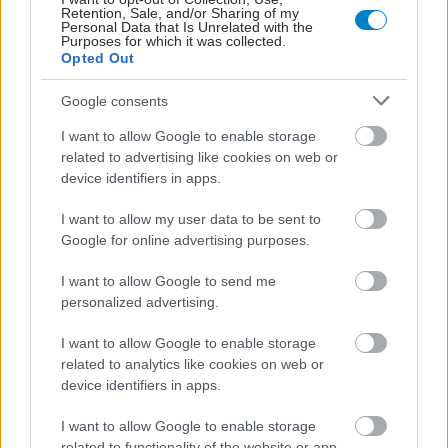
Retention, Sale, and/or Sharing of my
Personal Data that Is Unrelated with the
Purposes for which it was collected.
Opted Out
Google consents
I want to allow Google to enable storage
related to advertising like cookies on web or
device identifiers in apps.
Νέο φάρμακο για την παχυσαρκία: Σημαντική
I want to allow my user data to be sent to
απώλεια βάρους με μία ένεση Mazdutide την
Google for online advertising purposes.
εβδομάδα
I want to allow Google to send me
personalized advertising.
I want to allow Google to enable storage
related to analytics like cookies on web or
device identifiers in apps.
I want to allow Google to enable storage
related to functionality of the website or app.