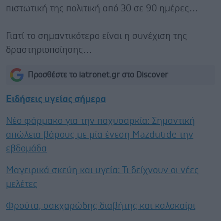
πιστωτική της πολιτική από 30 σε 90 ημέρες…
Γιατί το σημαντικότερο είναι η συνέχιση της
δραστηριοποίησης…
Προσθέστε το iatronet.gr στο Discover
Ειδήσεις υγείας σήμερα
Νέο φάρμακο για την παχυσαρκία: Σημαντική
απώλεια βάρους με μία ένεση Mazdutide την
εβδομάδα
Μαγειρικά σκεύη και υγεία: Τι δείχνουν οι νέες
μελέτες
Φρούτα, σακχαρώδης διαβήτης και καλοκαίρι