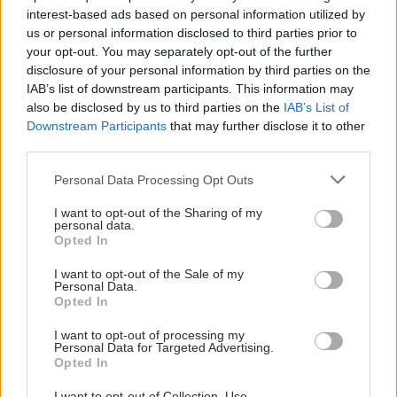
interest-based ads based on personal information utilized by
us or personal information disclosed to third parties prior to
your opt-out. You may separately opt-out of the further
disclosure of your personal information by third parties on the
IAB’s list of downstream participants. This information may
also be disclosed by us to third parties on the
IAB’s List of
Downstream Participants
that may further disclose it to other
third parties.
Please note that this website/app uses one or more Google
Personal Data Processing Opt Outs
services and may gather and store information including but
not limited to your visit or usage behaviour. You may click to
I want to opt-out of the Sharing of my
personal data.
grant or deny consent to Google and its third-party tags to
Opted In
use your data for below specified purposes in below Google
consent section.
I want to opt-out of the Sale of my
Personal Data.
Opted In
ΣΗΜΕΡΑ ΣΤΟ IATRONET.GR
I want to opt-out of processing my
Personal Data for Targeted Advertising.
Opted In
I want to opt-out of Collection, Use,