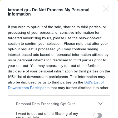
shares
iatronet.gr -
Do Not Process My Personal
Information
ΔΙΑΒΑΣΤΕ ΑΚΟΜΑ
If you wish to opt-out of the sale, sharing to third parties, or
processing of your personal or sensitive information for
Το κεντρί της μέλισσας
targeted advertising by us, please use the below opt-out
μπορεί να ενισχύσει
section to confirm your selection. Please note that after your
κοινό φάρμακο κατά του
opt-out request is processed you may continue seeing
Πάρκινσον
interest-based ads based on personal information utilized by
us or personal information disclosed to third parties prior to
your opt-out. You may separately opt-out of the further
disclosure of your personal information by third parties on the
Γυναίκες με Πάρκινσον
IAB’s list of downstream participants. This information may
είναι πιο πιθανό να
also be disclosed by us to third parties on the
IAB’s List of
εμφανίζουν αλλαγές
Downstream Participants
that may further disclose it to other
στον εγκέφαλο που
third parties.
συνδέονται με τη νόσο
Please note that this website/app uses one or more Google
Alzheimer
Personal Data Processing Opt Outs
services and may gather and store information including but
not limited to your visit or usage behaviour. You may click to
I want to opt-out of the Sharing of my
Εγκεφαλικό εμφύτευμα
personal data.