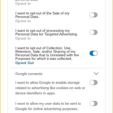
grant or deny consent to Google and its third-party tags to
ενισχύει τη βάδιση
Opted In
use your data for below specified purposes in below Google
ασθενών με νόσο του
consent section.
Πάρκινσον
I want to opt-out of the Sale of my
Personal Data.
Opted In
I want to opt-out of processing my
Νέα ελπίδα για το
Personal Data for Targeted Advertising.
Opted In
Πάρκινσον: Η δραστική
ουσία που ανοίγει νέους
I want to opt-out of Collection, Use,
δρόμους θεραπείας
Retention, Sale, and/or Sharing of my
Personal Data that Is Unrelated with the
Purposes for which it was collected.
Opted Out
Πώς συνδέεται το έντερο
Google consents
και το ανοσοποιητικό
στη νόσο Πάρκινσον
I want to allow Google to enable storage
related to advertising like cookies on web or
device identifiers in apps.
I want to allow my user data to be sent to
1ο Εθνικό Forum για τη
Google for online advertising purposes.
Νόσο Πάρκινσον