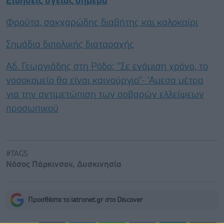
Ειδήσεις υγείας σήμερα
Φρούτα, σακχαρώδης διαβήτης και καλοκαίρι
Σημάδια διπολικής διαταραχής
Αδ. Γεωργιάδης στη Ρόδο: ''Σε ενάμιση χρόνο, το
νοσοκομείο θα είναι καινούργιο''- 'Αμεσα μέτρα
για την αντιμετώπιση των σοβαρών ελλείψεων
προσωπικού
#TAGS
Νόσος Πάρκινσον
,
Δυσκινησία
Προσθέστε το iatronet.gr στο Discover