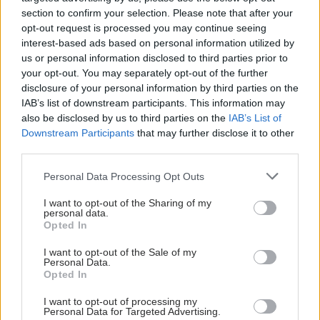
section to confirm your selection. Please note that after your
opt-out request is processed you may continue seeing
interest-based ads based on personal information utilized by
us or personal information disclosed to third parties prior to
your opt-out. You may separately opt-out of the further
disclosure of your personal information by third parties on the
IAB’s list of downstream participants. This information may
also be disclosed by us to third parties on the
IAB’s List of
Downstream Participants
that may further disclose it to other
third parties.
ΜΠΕΙΤΕ ΣΤΗ ΣΥΖΗΤΗΣΗ
Loading...
Please note that this website/app uses one or more Google
Personal Data Processing Opt Outs
services and may gather and store information including but
not limited to your visit or usage behaviour. You may click to
I want to opt-out of the Sharing of my
personal data.
grant or deny consent to Google and its third-party tags to
Opted In
use your data for below specified purposes in below Google
Προσθήκη Σχολίου
consent section.
I want to opt-out of the Sale of my
Personal Data.
Opted In
ΣΗΜΕΡΑ ΣΤΟ IATRONET.GR
I want to opt-out of processing my
Personal Data for Targeted Advertising.