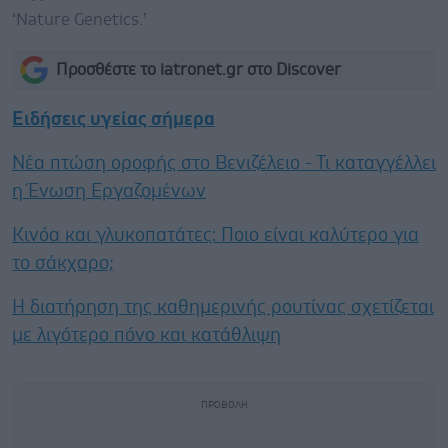
‘Nature Genetics.’
Προσθέστε το iatronet.gr στο Discover
Ειδήσεις υγείας σήμερα
Νέα πτώση οροφής στο Βενιζέλειο - Τι καταγγέλλει
η Ένωση Εργαζομένων
Κινόα και γλυκοπατάτες: Ποιο είναι καλύτερο για
το σάκχαρο;
Η διατήρηση της καθημερινής ρουτίνας σχετίζεται
με λιγότερο πόνο και κατάθλιψη