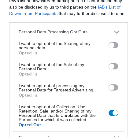
IAB’s list of downstream participants. This information may
also be disclosed by us to third parties on the
IAB’s List of
Downstream Participants
that may further disclose it to other
third parties.
Please note that this website/app uses one or more Google
Personal Data Processing Opt Outs
services and may gather and store information including but
not limited to your visit or usage behaviour. You may click to
I want to opt-out of the Sharing of my
personal data.
grant or deny consent to Google and its third-party tags to
Opted In
use your data for below specified purposes in below Google
consent section.
I want to opt-out of the Sale of my
Personal Data.
Opted In
I want to opt-out of processing my
Personal Data for Targeted Advertising.
Opted In
I want to opt-out of Collection, Use,
Retention, Sale, and/or Sharing of my
Personal Data that Is Unrelated with the
Purposes for which it was collected.
Opted Out
ΜΠΕΙΤΕ ΣΤΗ ΣΥΖΗΤΗΣΗ