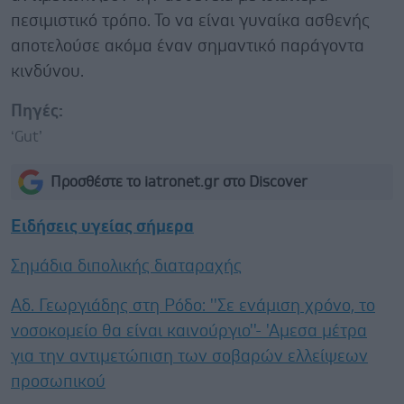
πεσιμιστικό τρόπο. Το να είναι γυναίκα ασθενής
αποτελούσε ακόμα έναν σημαντικό παράγοντα
κινδύνου.
Πηγές:
‘Gut’
Προσθέστε το iatronet.gr στο Discover
Ειδήσεις υγείας σήμερα
Σημάδια διπολικής διαταραχής
Αδ. Γεωργιάδης στη Ρόδο: ''Σε ενάμιση χρόνο, το
νοσοκομείο θα είναι καινούργιο''- 'Αμεσα μέτρα
για την αντιμετώπιση των σοβαρών ελλείψεων
προσωπικού