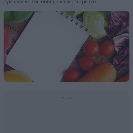
εγκεφαλικό επεισόδιο, αναφέρει έρευνα.