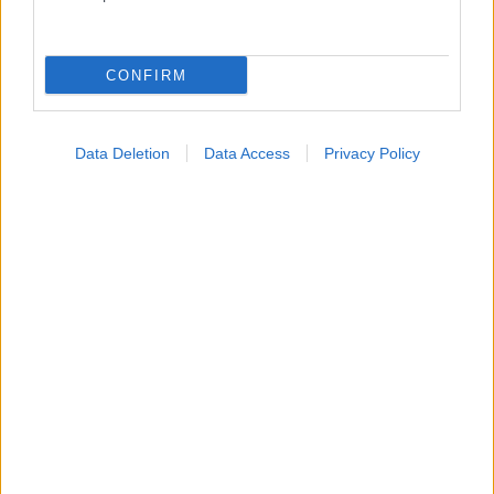
CONFIRM
Data Deletion
Data Access
Privacy Policy
Καρδιοπαθείς και καλοκαίρι: Διακοπές με ασφάλεια