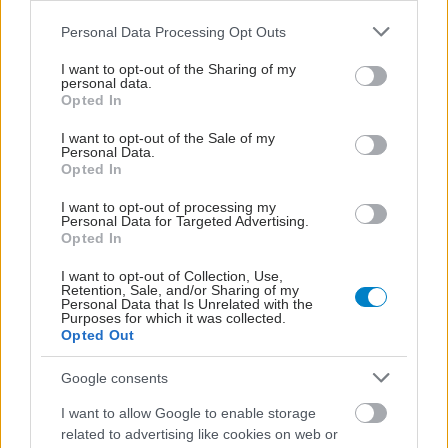
Please note that this website/app uses one or more Google
Personal Data Processing Opt Outs
services and may gather and store information including but
not limited to your visit or usage behaviour. You may click to
I want to opt-out of the Sharing of my
personal data.
grant or deny consent to Google and its third-party tags to
Opted In
use your data for below specified purposes in below Google
consent section.
I want to opt-out of the Sale of my
Personal Data.
Opted In
I want to opt-out of processing my
Personal Data for Targeted Advertising.
Opted In
I want to opt-out of Collection, Use,
Retention, Sale, and/or Sharing of my
Personal Data that Is Unrelated with the
ΜΠΕΙΤΕ ΣΤΗ ΣΥΖΗΤΗΣΗ
Loading...
Purposes for which it was collected.
Opted Out
Google consents
I want to allow Google to enable storage
Προσθήκη Σχολίου
related to advertising like cookies on web or