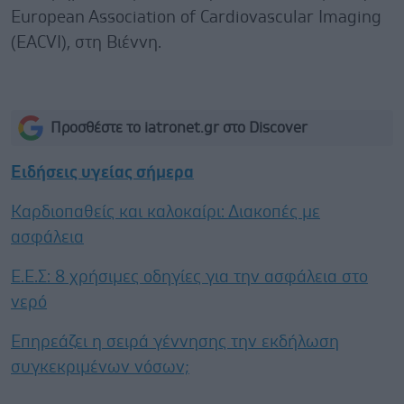
European Association of Cardiovascular Imaging
(EACVI), στη Βιέννη.
Προσθέστε το iatronet.gr στο Discover
Ειδήσεις υγείας σήμερα
Καρδιοπαθείς και καλοκαίρι: Διακοπές με
ασφάλεια
Ε.E.Σ: 8 χρήσιμες οδηγίες για την ασφάλεια στο
νερό
Επηρεάζει η σειρά γέννησης την εκδήλωση
συγκεκριμένων νόσων;