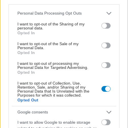
third parties.
Please note that this website/app uses one or more Google
Personal Data Processing Opt Outs
services and may gather and store information including but
not limited to your visit or usage behaviour. You may click to
I want to opt-out of the Sharing of my
personal data.
grant or deny consent to Google and its third-party tags to
Opted In
use your data for below specified purposes in below Google
consent section.
I want to opt-out of the Sale of my
Personal Data.
Opted In
I want to opt-out of processing my
Personal Data for Targeted Advertising.
Opted In
I want to opt-out of Collection, Use,
Retention, Sale, and/or Sharing of my
Personal Data that Is Unrelated with the
Purposes for which it was collected.
ΜΠΕΙΤΕ ΣΤΗ ΣΥΖΗΤΗΣΗ
Loading...
Opted Out
Google consents
I want to allow Google to enable storage