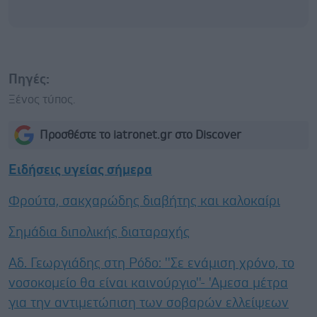
Πηγές:
Ξένος τύπος.
Προσθέστε το iatronet.gr στο Discover
Ειδήσεις υγείας σήμερα
Φρούτα, σακχαρώδης διαβήτης και καλοκαίρι
Σημάδια διπολικής διαταραχής
Αδ. Γεωργιάδης στη Ρόδο: ''Σε ενάμιση χρόνο, το
νοσοκομείο θα είναι καινούργιο''- 'Αμεσα μέτρα
για την αντιμετώπιση των σοβαρών ελλείψεων