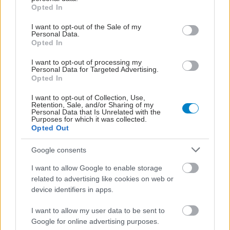
στην παιδική μου ηλικία"
grant or deny consent to Google and its third-party tags to
Opted In
use your data for below specified purposes in below Google
consent section.
I want to opt-out of the Sale of my
Personal Data.
Opted In
Αγαπηδάκη: Αλλαγές
I want to opt-out of processing my
στα σχολικά κυλικεία - Τι
Personal Data for Targeted Advertising.
αλλάζει - Υγειονομική
Opted In
διάταξη και για την
παιδική παχυσαρκία
I want to opt-out of Collection, Use,
Retention, Sale, and/or Sharing of my
Personal Data that Is Unrelated with the
Purposes for which it was collected.
Ολοκληρώθηκε η Εθνική
Opted Out
Δράση κατά της παιδικής
παχυσαρκίας
Google consents
I want to allow Google to enable storage
related to advertising like cookies on web or
device identifiers in apps.
Το ΑΠΘ στην Εθνική
I want to allow my user data to be sent to
Δράση Κατά της
Google for online advertising purposes.
Παιδικής Παχυσαρκίας