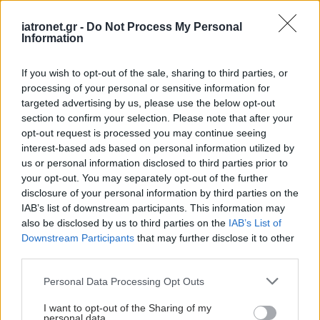
Παιδική παχυσαρκία
,
Παχυσαρκία
iatronet.gr -
Do Not Process My Personal
Information
Προσθέστε το iatronet.gr στο Discover
If you wish to opt-out of the sale, sharing to third parties, or
processing of your personal or sensitive information for
targeted advertising by us, please use the below opt-out
shares
section to confirm your selection. Please note that after your
opt-out request is processed you may continue seeing
interest-based ads based on personal information utilized by
ΔΙΑΒΑΣΤΕ ΑΚΟΜΑ
us or personal information disclosed to third parties prior to
your opt-out. You may separately opt-out of the further
Η σχέση του σωματικού
disclosure of your personal information by third parties on the
βάρους γονέων -
IAB’s list of downstream participants. This information may
παιδιών είναι κυρίως
also be disclosed by us to third parties on the
IAB’s List of
γενετική [μελέτη]
Downstream Participants
that may further disclose it to other
third parties.
Please note that this website/app uses one or more Google
Personal Data Processing Opt Outs
Ειρήνη Αγαπηδάκη:
services and may gather and store information including but
"Είχα φτάσει 108 κιλά
not limited to your visit or usage behaviour. You may click to
I want to opt-out of the Sharing of my
personal data.