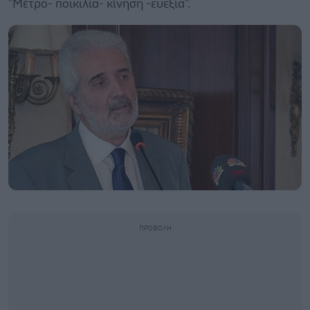
''Μέτρο- ποικιλία- κίνηση -ευεξία''.