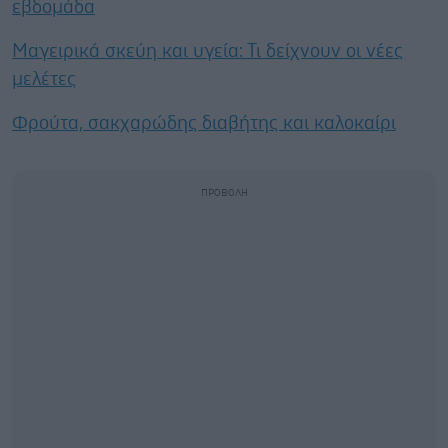
εβδομάδα
Μαγειρικά σκεύη και υγεία: Τι δείχνουν οι νέες
μελέτες
Φρούτα, σακχαρώδης διαβήτης και καλοκαίρι