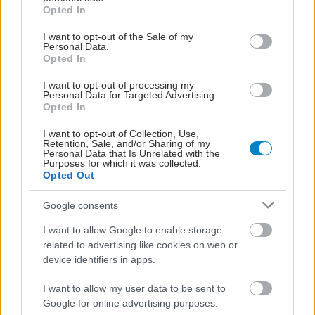
grant or deny consent to Google and its third-party tags to
Opted In
use your data for below specified purposes in below Google
consent section.
I want to opt-out of the Sale of my
Personal Data.
Opted In
I want to opt-out of processing my
Personal Data for Targeted Advertising.
Opted In
I want to opt-out of Collection, Use,
Retention, Sale, and/or Sharing of my
Personal Data that Is Unrelated with the
Purposes for which it was collected.
ΜΠΕΙΤΕ ΣΤΗ ΣΥΖΗΤΗΣΗ
Opted Out
Google consents
Loading...
I want to allow Google to enable storage
related to advertising like cookies on web or
Προσθήκη Σχολίου
device identifiers in apps.
I want to allow my user data to be sent to
Google for online advertising purposes.