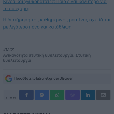
Κινόα και γλυκοπατάτες: Ποιο είναι καλύτερο για
το σάκχαρο;
Η διατήρηση της καθημερινής ρουτίνας σχετίζεται
με λιγότερο πόνο και κατάθλιψη
#TAGS
Ανικανότητα στυτική δυσλειτουργία
,
Στυτική
δυσλειτουργία
Προσθέστε το iatronet.gr στο Discover
shares