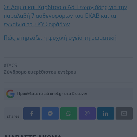
Σε Λαμία και Καρδίτσα ο Άδ. Γεωργιάδης για την
παραλαβή 7 ασθενοφόρων του ΕΚΑΒ και τα
εγκαίνια του ΚΥ Σοφάδων
Πώς επηρεάζει η ψυχική υγεία τη σωματική
#TAGS
Σύνδρομο ευερέθιστου εντέρου
Προσθέστε το iatronet.gr στο Discover
shares