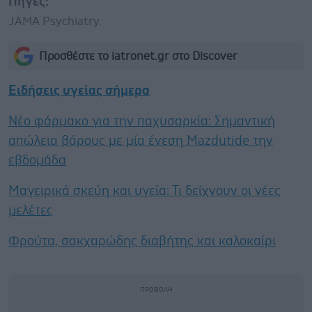
Πηγές:
JAMA Psychiatry.
Προσθέστε το iatronet.gr στο Discover
Ειδήσεις υγείας σήμερα
Νέο φάρμακο για την παχυσαρκία: Σημαντική
απώλεια βάρους με μία ένεση Mazdutide την
εβδομάδα
Μαγειρικά σκεύη και υγεία: Τι δείχνουν οι νέες
μελέτες
Φρούτα, σακχαρώδης διαβήτης και καλοκαίρι