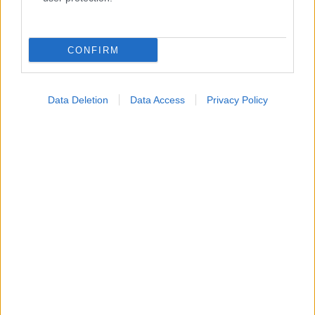
CONFIRM
Data Deletion
Data Access
Privacy Policy
Μαγειρικά σκεύη και υγεία: Τι δείχνουν οι νέες
μελέτες