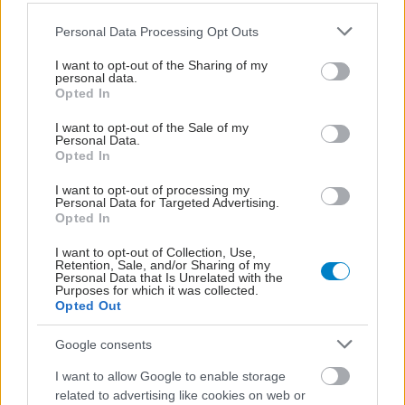
Please note that this website/app uses one or more Google
Personal Data Processing Opt Outs
services and may gather and store information including but
not limited to your visit or usage behaviour. You may click to
I want to opt-out of the Sharing of my
personal data.
grant or deny consent to Google and its third-party tags to
Opted In
use your data for below specified purposes in below Google
consent section.
I want to opt-out of the Sale of my
Personal Data.
Opted In
I want to opt-out of processing my
Personal Data for Targeted Advertising.
Opted In
ΜΠΕΙΤΕ ΣΤΗ ΣΥΖΗΤΗΣΗ
I want to opt-out of Collection, Use,
Retention, Sale, and/or Sharing of my
Personal Data that Is Unrelated with the
Loading...
Purposes for which it was collected.
Opted Out
Προσθήκη Σχολίου
Google consents
I want to allow Google to enable storage
related to advertising like cookies on web or