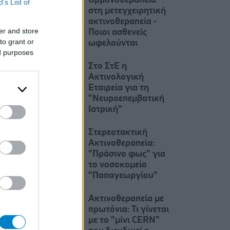
Ορμονοθεραπεία
B’s List of
στη μετεγχειρητική
ακτινοθεραπεία -
er and store
Ποιοι ασθενείς
to grant or
ωφελούνται
ed purposes
Στο ΣτΕ η
Ακτινολογική
Εταιρεία για τη
"Νευροεπεμβατική
Ιατρική"
Στερεοτακτική
Ακτινοθεραπεία:
"Πράσινο φως" για
το νοσοκομείο
"Παπαγεωργίου"
Ακτινοθεραπεία με
πρωτόνια: Τι γίνεται
με το "μίνι CERN"