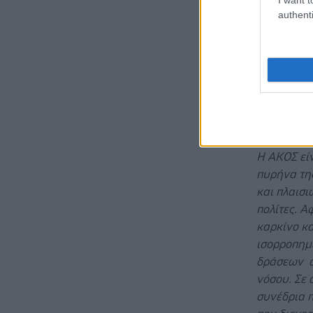
τον μέσο 
authenti
ακτινοθερ
απεικονισ
ελεύθερη ν
και ο συν
τη διάστασ
κυττάρου 
εμπλέκοντα
Η ΑΚΟΣ είν
πυρήνα της
και πλαισι
πολίτες. Α
καρκίνο κα
ισορροπημέ
δράσεων ο
νόσου. Σε 
συνέδρια π