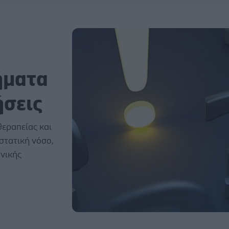
ήματα
ήσεις
εραπείας και
στατική νόσο,
ονικής