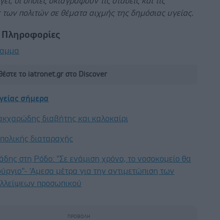
γεί, οι οποίες σκιαγραφούν τις στάσεις και τις
 των πολιτών σε θέματα αιχμής της δημόσιας υγείας.
ν Πληροφορίες
ραμμα
έστε το iatronet.gr στο Discover
υγείας σήμερα
ακχαρώδης διαβήτης και καλοκαίρι
ιπολικής διαταραχής
άδης στη Ρόδο: ''Σε ενάμιση χρόνο, το νοσοκομείο θα
ούργιο''- 'Αμεσα μέτρα για την αντιμετώπιση των
λλείψεων προσωπικού