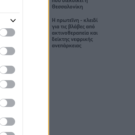
που διεκδικεί η
Θεσσαλονίκη
Η πρωτεΐνη - κλειδί
για τις βλάβες από
ακτινοθεραπεία και
δείκτης νεφρικής
ανεπάρκειας