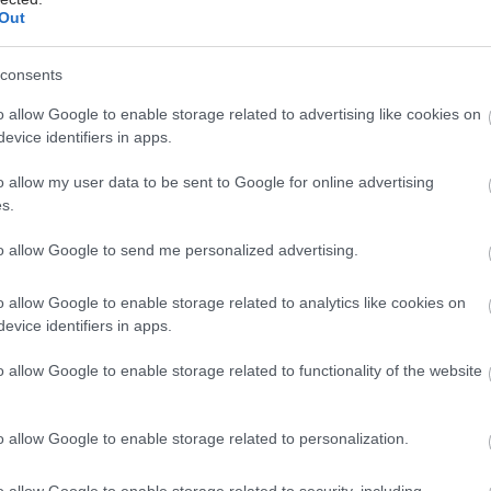
Out
. Η μείωση αγγίζει συνολικά το 25% με την ετήσια
φτάνει το 4 έως 5%. Ο καρκίνος του πνεύμονα, με
consents
εύθυνο το κάπνισμα, κορυφώθηκε τη δεκαετία του
ράφηκε σαν τον Νο 1 θανατηφόρο καρκίνο, ειδικά
o allow Google to enable storage related to advertising like cookies on
ικό πληθυσμό με πάνω από 200 θανάτους ανά 100.000
evice identifiers in apps.
 Τα καλά νέα για τη μείωση της θνησιμότητας από
o allow my user data to be sent to Google for online advertising
ο του πνεύμονα, οφείλονται στη μείωση του
s.
ος, στη βελτίωση των διαγνωστικών μεθόδων, στην
ιάγνωση της νόσου αλλά και στη βελτίωση των
to allow Google to send me personalized advertising.
κών πρωτοκόλλων.
o allow Google to enable storage related to analytics like cookies on
evice identifiers in apps.
o allow Google to enable storage related to functionality of the website
ς επιτυχούς αντιμετώπισης της νόσου, ανήκει και
οθεραπεία, καθώς νέες τεχνικές της χάρη στην
o allow Google to enable storage related to personalization.
κή εξέλιξη, συνέβαλαν στην ακριβέστερη στόχευση
ίσας περιοχής. Τα νέα θεραπευτικά σχήματα αύξησαν
o allow Google to enable storage related to security, including