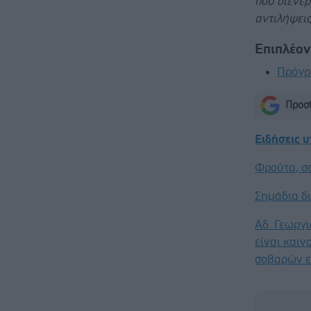
που διενερ
αντιλήψεις
Επιπλέο
Πρόγ
Προσθ
Ειδήσεις 
Φρούτα, σ
Σημάδια δ
Αδ. Γεωργι
είναι καιν
σοβαρών ε