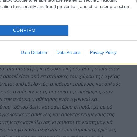
όρο επιβίωσης των ασθενών. Στερεοτακτική ή συμβατή
cation functionality and fraud prevention, and other user protection.
απευτική αγωγή, αρνητικοποιούν πλέον αναίμακτα
τικά όγκους του πνεύμονα και συμβάλουν στην
όσου επιβίωση του ασθενή. Η επιλογή της τεχνικής
CONFIRM
δυασμός των θεραπειών εξαρτώνται από τη θέση και
η του όγκου, τα χαρακτηριστικά του καρκινικού
και τη συνεργασία των ειδικών ιατρών που
Data Deletion
Data Access
Privacy Policy
ι στην θεραπεία.
αι μία αστική μη κερδοσκοπική εταιρία η οποία στον
 αποτελείται από επιστήμονες του χώρου της υγείας
ώνεται από εθελοντές, αποθεραπευμένους και απλούς
φενός αναδεικνύει τη σημασία της πρόληψης στον
ι την ανάγκη υιοθέτησης ενός υγιεινού και
νου τρόπου ζωής και αφετέρου στηρίζει με σειρά
γκολογικούς ασθενείς και αποθεραπευμένους της
αυτήν την κατεύθυνση κινούνται τα επιστημονικά
ου διοργανώνει αλλά και οι επιστημονικές έρευνες