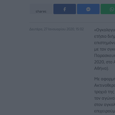
shares
Δευτέρα, 27 Ιανουαρίου 2020, 15:02
«Ογκολογι
ετήσιο διή
επιστημόνω
με τον ογκ
Παρασκευή
2020, στο 
Αθήνα).
Με αφορμή
Ακτινοθερ
τροχιά της
τον αγώνα
στον ογκο
επιχειρούμ