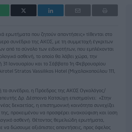
κά ερωτήματα που ζητούν απαντήσεις» τίθενται στο
μερο συνέδριο της ΑΚΟΣ, με τη συμμετοχή έγκριτων
ν από το σύνολο των ειδικοτήτων, που εμπλέκονται
ολογικό ασθενή, το οποίο θα λάβει χώρα, την
 31 Ιανουαρίου και το Σάββατο 1η Φεβρουαρίου
Airotel Stratos Vassilikos Hotel (Μιχαλακοπούλου 111,
 το συνέδριο, η Πρόεδρος της ΑΚΟΣ Ογκολόγος/
απευτής Δρ. Δέσποινα Κατσώχη επισημαίνει: «Στην
 νέας δεκαετίας, η επιστημονική κοινότητα συνεχίζει
 της, προκειμένου να προσφέρει ανακούφιση και ίαση
λογικό ασθενή. Θέτοντας θεμελιώδη ερωτήματα,
ε να δώσουμε αξιόπιστες απαντήσεις, προς όφελος