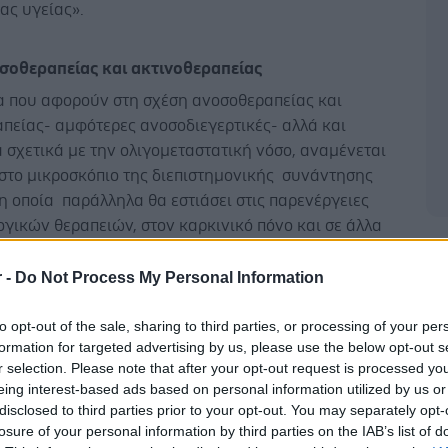
ας υγείας».
σοθεραπείας και ακτινοθεραπείας
 που αφορούν στη σχέση ανοσοθεραπείας και
πείας- αμφότερες ανοσοδιεγερτικές- αλλά και
σχετικά με την ολιγομεταστατική νόσο, αναμένεται
 στο μικροσκόπιο της διεπιστημονικής συνάντησης
η οποία παράλληλα θα εστιάσει στις παρενέργειες
γικών θεραπειών, στον καρκινικό πόνο και σε άλλα
ά θέματα αιχμής.
Δ
r -
Do Not Process My Personal Information
μελέτες διερεύνησαν τους μηχανισμούς που είναι
 για την ανοσοδιεγερτική δράση της Ακτινοθεραπείας
to opt-out of the sale, sharing to third parties, or processing of your per
ότησαν την έρευνα για την ανάπτυξη θεραπευτικών
formation for targeted advertising by us, please use the below opt-out s
ν Ακτινοθεραπείας και Ανοσοθεραπείας. Η
r selection. Please note that after your opt-out request is processed y
eing interest-based ads based on personal information utilized by us or
νη θεραπεία Ακτινοθεραπείας και Ανοσοθεραπείας
disclosed to third parties prior to your opt-out. You may separately opt-
ργική δράση, δηλαδή μεγαλύτερη αποτελεσματικότητα
losure of your personal information by third parties on the IAB’s list of
ε κάθε θεραπεία χωριστά και ίσως αλλάξει την