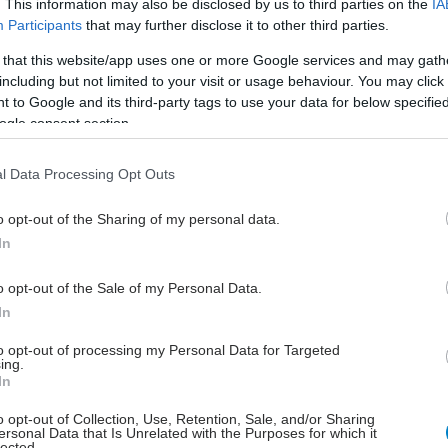
. This information may also be disclosed by us to third parties on the
IA
νη θεραπεία σε πολλούς τύπους καρκίνου τις
Participants
that may further disclose it to other third parties.
εκαετίες. Για να αποτελέσει όμως καθημερινή κλινική
 that this website/app uses one or more Google services and may gath
 πρέπει να απαντηθούν σημαντικά ερωτήματα όπως
including but not limited to your visit or usage behaviour. You may click 
αφορούν στη βέλτιστη κλασματοποίηση, στη δόση και
 to Google and its third-party tags to use your data for below specifi
κή της Ακτινοθεραπείας, στο σχεδιασμό του
ogle consent section.
υ στόχου προς ακτινοβόληση, στο χρονικό συνδυασμό
θόδων αλλά και στην ασφάλεια και τοξικότητα της
l Data Processing Opt Outs
νης θεραπείας. Επιπρόσθετα, πρέπει να
τούν οι κατάλληλοι βιοδείκτες για την επιλογή των
o opt-out of the Sharing of my personal data.
In
 ασθενών που πράγματι ωφελούνται από τη
νη θεραπεία.
o opt-out of the Sale of my Personal Data.
ς θνησιμότητας από καρκίνο του πνεύμονα
In
επιστημονική συνάντηση της ΑΚΟΣ θα εστιάσει και σε
to opt-out of processing my Personal Data for Targeted
ing.
 που αφορούν στον καρκίνο του πνεύμονα, την ώρα
In
ράφεται σημαντική μείωση της θνησιμότητας από τον
υ πνεύμονα τα τρία τελευταία χρόνια, σε έρευνα που
o opt-out of Collection, Use, Retention, Sale, and/or Sharing
ersonal Data that Is Unrelated with the Purposes for which it
κε τον Ιανουάριο του 2020 στο Cancer Journal for
lected.