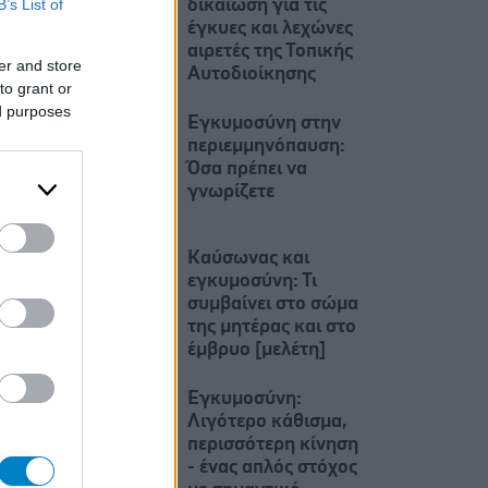
B’s List of
δικαίωση για τις
έγκυες και λεχώνες
αιρετές της Τοπικής
er and store
Αυτοδιοίκησης
to grant or
ed purposes
Εγκυμοσύνη στην
περιεμμηνόπαυση:
Όσα πρέπει να
γνωρίζετε
Καύσωνας και
εγκυμοσύνη: Τι
συμβαίνει στο σώμα
της μητέρας και στο
έμβρυο [μελέτη]
Εγκυμοσύνη:
Λιγότερο κάθισμα,
περισσότερη κίνηση
- ένας απλός στόχος