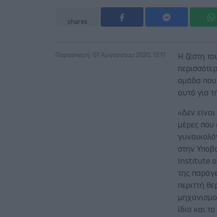
shares
Παρασκευή, 07 Αυγούστου 2020, 13:11
Η ζέστη τ
περισσότερ
ομάδα που 
αυτό για τ
«Δεν είναι
μέρες που 
γυναικολόγ
στην Υποβ
Institute 
της παράγε
περιττή θ
μηχανισμοί
ίδια και τ