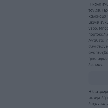
Η καλή ενυ
τονίζει. Π
καλοκαίρι 
μείνει έγκ
νερό. Μπορ
πορτοκάλι)
Αντίθετα, 
συνιστώντ
αναπτυχθεί
ήπια αφυδ
λείπουν.
Η διατροφή
με υψηλή π
λαχανικά. 