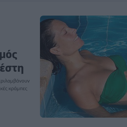
σμός
ζέστη
εριλαμβάνουν
ϊκές κράμπες