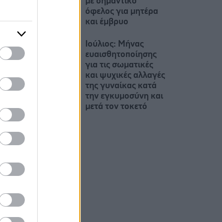
με σημαντικό
όφελος για μητέρα
και έμβρυο
Ιούλιος: Μήνας
ευαισθητοποίησης
για τις σωματικές
και ψυχικές αλλαγές
της γυναίκας κατά
την εγκυμοσύνη και
μετά τον τοκετό