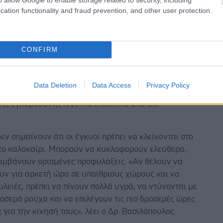
κό ρόλο στην εμβρυϊκή ανάπτυξη κατά το πρώτο
cation functionality and fraud prevention, and other user protection.
ς εγκυμοσύνης», λέει ο Δρ. Βασιλόπουλος. «Το να έχει
ς χαμηλό πυρετό, δηλαδή γύρω στους 38 βαθμούς ή
αραπάνω δεν είναι κατ' ανάγκη επικίνδυνο για την
CONFIRM
 το μωρό. Πρέπει όμως να ενημερώνεται αμέσως ο
 της, γιατί η κατάστασή της μπορεί να επιδεινωθεί
ρήγορα από ό,τι είχε συνηθίσει πριν την εγκυμοσύνη.
Data Deletion
Data Access
Privacy Policy
ι ο λόγος για τον οποίο αντιμετωπίζουμε τους
ης εγκυμοσύνης λίγο πιο επιθετικά από ό,τι
εν σημαίνουν ότι οι έγκυοι πρέπει να κλείνονται στο
 το καλοκαίρι. Μπορούν να κυκλοφορούν ελεύθερα,
λαμβάνουν ορισμένες προφυλάξεις. «Αν θέλουν να
υν για αρκετή ώρα σε υπαίθριους χώρους και να
λειές, πρέπει να πίνουν πολλά υγρά, να ντύνονται με
οσερά ρούχα και να επιλέγουν τις πιο δροσερές ώρες
 για την κίνησή τους», λέει ο Δρ. Βασιλόπουλος.