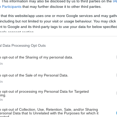
. This information may also be disclosed by us to third parties on the
IA
 να ανησυχήσουν την έγκυο. Μπορεί επίσης να
Participants
that may further disclose it to other third parties.
 ιλίγγους και τάσεις λιποθυμίας. «Αν μία έγκυος
 that this website/app uses one or more Google services and may gath
και χάνει τις αισθήσεις της, υπάρχει κίνδυνος πτώσης
including but not limited to your visit or usage behaviour. You may click 
 να οδηγήσει σε πιο σοβαρά προβλήματα, όπως ο
 to Google and its third-party tags to use your data for below specifi
οκετός ή η αποκόλληση του πλακούντα που είναι
ogle consent section.
ριστατικό και απαιτεί άμεση γέννηση του μωρού,
ινδυνεύει και αυτό και η μητέρα», εξηγεί ο Δρ.
l Data Processing Opt Outs
λος.
o opt-out of the Sharing of my personal data.
ση αυξάνει ακόμα περισσότερο τον κίνδυνο θερμικής
In
 ή θερμοπληξίας, επειδή εξαιτίας της χάνει ο
ς της εγκύου έναν βασικό μηχανισμό
o opt-out of the Sale of my Personal Data.
μισης: την εφίδρωση.
In
to opt-out of processing my Personal Data for Targeted
ing.
In
o opt-out of Collection, Use, Retention, Sale, and/or Sharing
α μην έφταναν όλα αυτά, η υπερθέρμανση της εγκύου
ersonal Data that Is Unrelated with the Purposes for which it
lected.
αυξάνει τις πιθανότητες απόκτησης μωρού με