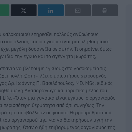
ου καλοκαιριού επηρεάζει πολλούς ανθρώπους
ο από άλλους και οι έγκυοι είναι μια πληθυσμιακή
έχει μεγάλη δυσανεξία σε αυτήν. Τι σημαίνει όμως
ην ίδια την έγκυο και το αγέννητο μωρό της;
 σπάνιο να βλέπουμε εγκύους στο νοσοκομείο τις
έχει πολλή ζέστη», λέει ο μαιευτήρας-χειρουργός
ος Δρ. Ιωάννης Π. Βασιλόπουλος, MD, MSc, ειδικός
οηθούμενη Αναπαραγωγή και ιδρυτικό μέλος του
of Life. «Όταν μια γυναίκα είναι έγκυος, ο οργανισμός
ι περισσότερη θερμότητα από ό,τι συνήθως. Την
ερμότητα αποβάλλουν οι φυσικοί θερμορρυθμιστικοί
 του οργανισμού της, για να διατηρήσουν υγιή την
ο μωρό της. Όταν ο ήδη επιβαρυμένος οργανισμός της