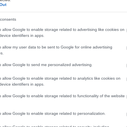
Out
 υγείας. Μελέτες έχουν δείξει πως η αύξηση της
 θερμοκρασίας κατά το πρώτο τρίμηνο της κυήσεως
consents
υρετού ή χρήσης σάουνας, σχετίζεται με δομικές
την καρδιά του εμβρύου και με ανωμαλίες του
o allow Google to enable storage related to advertising like cookies on
σωλήνα που οδηγούν σε παθήσεις όπως η δισχιδής
evice identifiers in apps.
o allow my user data to be sent to Google for online advertising
s.
έρευνα που δημοσιεύθηκε νωρίτερα εφέτος στο
ριοδικό Journal of the American Heart Association
to allow Google to send me personalized advertising.
 οι υψηλές θερμοκρασίες που προκαλεί η παγκόσμια
 αλλαγή μπορεί τα προσεχή χρόνια να οδηγήσουν σε
o allow Google to enable storage related to analytics like cookies on
 γεννήσεις βρεφών με καρδιολογικά προβλήματα.
evice identifiers in apps.
ίζουμε ακόμα με ποιους ακριβώς μηχανισμούς μπορεί
o allow Google to enable storage related to functionality of the website
μανση της εγκύου να επηρεάσει την εμβρυϊκή
Ωστόσο, πειράματα στο εργαστήριο έχουν δείξει ότι η
o allow Google to enable storage related to personalization.
ση μπορεί να ενεργοποιεί τον κυτταρικό θάνατο ή να
 σε ορισμένες πρωτεΐνες οι οποίες παίζουν
o allow Google to enable storage related to security, including