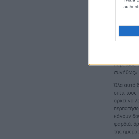
καθοριστι
authenti
τρίμηνο τη
μία έγκυο
και λίγο π
ίδια ή για
μαιευτήρας
πολύ πιο γ
Αυτός είνα
πυρετούς τ
συνήθως».
Όλα αυτά δ
σπίτι τους
αρκεί να 
περπατήσο
κάνουν δου
φαρδιά, δρ
της ημέρας