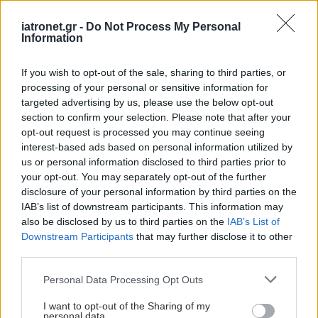
iatronet.gr -
Do Not Process My Personal
Προσθέστε το iatronet.gr στο Discover
Information
If you wish to opt-out of the sale, sharing to third parties, or
shares
processing of your personal or sensitive information for
targeted advertising by us, please use the below opt-out
section to confirm your selection. Please note that after your
ΔΙΑΒΑΣΤΕ ΑΚΟΜΑ
opt-out request is processed you may continue seeing
interest-based ads based on personal information utilized by
us or personal information disclosed to third parties prior to
Φρούτα, σακχαρώδης
your opt-out. You may separately opt-out of the further
διαβήτης και καλοκαίρι
disclosure of your personal information by third parties on the
IAB’s list of downstream participants. This information may
also be disclosed by us to third parties on the
IAB’s List of
Downstream Participants
that may further disclose it to other
third parties.
Δίαιτα vegan χαμηλών
Please note that this website/app uses one or more Google
λιπαρών βοηθά στην
Personal Data Processing Opt Outs
services and may gather and store information including but
απώλεια βάρους χωρίς
not limited to your visit or usage behaviour. You may click to
I want to opt-out of the Sharing of my
να μειώνεται η ποσότητα
personal data.