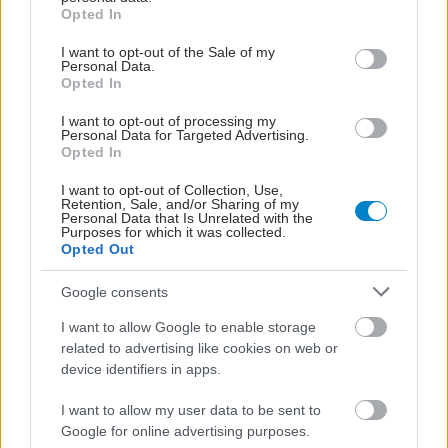
grant or deny consent to Google and its third-party tags to
του φαγητού [μελέτη]
Opted In
use your data for below specified purposes in below Google
consent section.
I want to opt-out of the Sale of my
Personal Data.
Ο FDA ενέκρινε
Opted In
φάρμακο για τη
ναρκοληψία
I want to opt-out of processing my
Personal Data for Targeted Advertising.
Opted In
I want to opt-out of Collection, Use,
Retention, Sale, and/or Sharing of my
Σκύλοι θεραπείας
Personal Data that Is Unrelated with the
βοηθούν ανθρώπους
Purposes for which it was collected.
Opted Out
που αναρρώνουν από
εγκεφαλικό να είναι πιο
Google consents
δραστήριοι
I want to allow Google to enable storage
related to advertising like cookies on web or
Η vegan διατροφή
device identifiers in apps.
ακόμα και για ένα μήνα,
συνδέεται με
I want to allow my user data to be sent to
χαμηλότερη φλεγμονή
Google for online advertising purposes.
και επιβράδυνση της