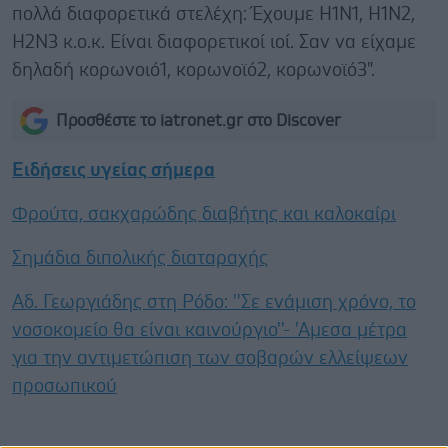
πολλά διαφορετικά στελέχη: Έχουμε Η1Ν1, Η1Ν2,
Η2Ν3 κ.ο.κ. Είναι διαφορετικοί ιοί. Σαν να είχαμε
δηλαδή κορωνοιό1, κορωνοϊό2, κορωνοϊό3".
Προσθέστε το iatronet.gr στο Discover
Ειδήσεις υγείας σήμερα
Φρούτα, σακχαρώδης διαβήτης και καλοκαίρι
Σημάδια διπολικής διαταραχής
Αδ. Γεωργιάδης στη Ρόδο: ''Σε ενάμιση χρόνο, το
νοσοκομείο θα είναι καινούργιο''- 'Αμεσα μέτρα
για την αντιμετώπιση των σοβαρών ελλείψεων
προσωπικού