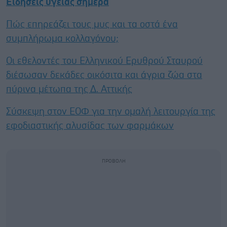
Ειδήσεις υγείας σήμερα
Πώς επηρεάζει τους μυς και τα οστά ένα
συμπλήρωμα κολλαγόνου;
Οι εθελοντές του Ελληνικού Ερυθρού Σταυρού
διέσωσαν δεκάδες οικόσιτα και άγρια ζώα στα
πύρινα μέτωπα της Δ. Αττικής
Σύσκεψη στον ΕΟΦ για την ομαλή λειτουργία της
εφοδιαστικής αλυσίδας των φαρμάκων