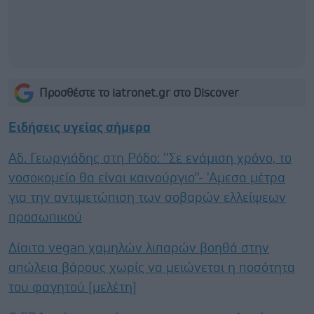
Προσθέστε το iatronet.gr στο Discover
Ειδήσεις υγείας σήμερα
Αδ. Γεωργιάδης στη Ρόδο: ''Σε ενάμιση χρόνο, το
νοσοκομείο θα είναι καινούργιο''- 'Αμεσα μέτρα
για την αντιμετώπιση των σοβαρών ελλείψεων
προσωπικού
Δίαιτα vegan χαμηλών λιπαρών βοηθά στην
απώλεια βάρους χωρίς να μειώνεται η ποσότητα
του φαγητού [μελέτη]