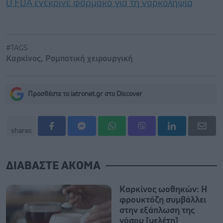
Ο FDA ενέκρινε φάρμακο για τη ναρκοληψία
#TAGS
Καρκίνος
,
Ρομποτική χειρουργική
Προσθέστε το iatronet.gr στο Discover
shares
ΔΙΑΒΑΣΤΕ ΑΚΟΜΑ
Καρκίνος ωοθηκών: Η
φρουκτόζη συμβάλλει
στην εξάπλωση της
νόσου [μελέτη]