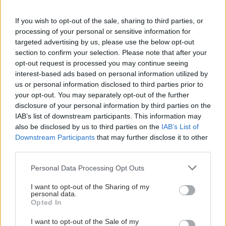
If you wish to opt-out of the sale, sharing to third parties, or
processing of your personal or sensitive information for
targeted advertising by us, please use the below opt-out
section to confirm your selection. Please note that after your
ΜΠΕΙΤΕ ΣΤΗ ΣΥΖΗΤΗΣΗ
opt-out request is processed you may continue seeing
Loading...
interest-based ads based on personal information utilized by
us or personal information disclosed to third parties prior to
your opt-out. You may separately opt-out of the further
disclosure of your personal information by third parties on the
IAB’s list of downstream participants. This information may
Προσθήκη Σχολίου
also be disclosed by us to third parties on the
IAB’s List of
Downstream Participants
that may further disclose it to other
third parties.
Please note that this website/app uses one or more Google
Personal Data Processing Opt Outs
services and may gather and store information including but
not limited to your visit or usage behaviour. You may click to
I want to opt-out of the Sharing of my
personal data.
grant or deny consent to Google and its third-party tags to
Opted In
use your data for below specified purposes in below Google
consent section.
I want to opt-out of the Sale of my