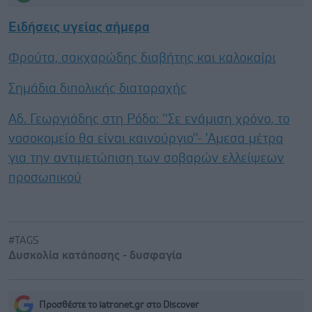
Ειδήσεις υγείας σήμερα
Φρούτα, σακχαρώδης διαβήτης και καλοκαίρι
Σημάδια διπολικής διαταραχής
Αδ. Γεωργιάδης στη Ρόδο: ''Σε ενάμιση χρόνο, το
νοσοκομείο θα είναι καινούργιο''- 'Αμεσα μέτρα
για την αντιμετώπιση των σοβαρών ελλείψεων
προσωπικού
#TAGS
Δυσκολία κατάποσης - δυσφαγία
Προσθέστε το iatronet.gr στο Discover