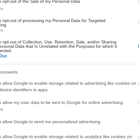
o opt-out of the Sale of my Personal Data.
α σας! Μέσα στην καραντίνα πολλά ζευγάρια ήρθαν
In
α με "σκληρές" αλήθειες, που αφορού...
to opt-out of processing my Personal Data for Targeted
ing.
In
 χρονών, 55 κιλά, 168 ύψος
 26 Μαρτίου 2021, 16:40
o opt-out of Collection, Use, Retention, Sale, and/or Sharing
ersonal Data that Is Unrelated with the Purposes for which it
τι δεν αρκώ στον φίλο μου
lected.
Out
ημέρα! Αυτό που καταλαβαίνω είναι, ότι το συμβάν με
έτεια του συντρόφου σας τον πρ...
consents
o allow Google to enable storage related to advertising like cookies on
 χρονών, 100 κιλά, 165 ύψος
evice identifiers in apps.
 26 Μαρτίου 2021, 13:41
ω τι να κανω
o allow my user data to be sent to Google for online advertising
s.
ημέρα! Το σίγουρο είναι ότι ένα παιδί καλό είναι να
την ζωή ενός ευτυχισμένου ζευγ...
to allow Google to send me personalized advertising.
o allow Google to enable storage related to analytics like cookies on