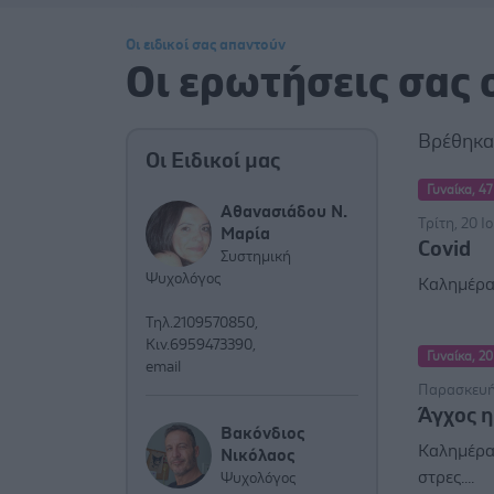
Οι ειδικοί σας απαντούν
Οι ερωτήσεις σας
Βρέθηκ
Οι Ειδικοί μας
Γυναίκα, 47
Αθανασιάδου Ν.
Τρίτη, 20 Ι
Μαρία
Covid
Συστημική
Ψυχολόγος
Καλημέρα 
Τηλ.2109570850,
Κιν.6959473390,
Γυναίκα, 20
email
Παρασκευή, 
Άγχος η
Βακόνδιος
Καλημέρα 
Νικόλαος
στρες....
Ψυχολόγος