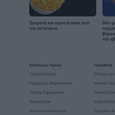
Τραγανά και υγιεινά σνακ αντί
Νέο φ
για πατατάκια
παχυσ
βάρου
την ε
Κατάλογοι Υγείας
Πρόσθετα
Εύρεση Ιατρού
Έλεγχος σ
Εφημερίες Φαρμακείων
Ιατρικό Λεξ
Χάρτης Εφημεριών
Θέσεις Έργ
Νοσοκομεία
Ενδοσκόπι
Διαγνωστικά Κέντρα
Εργαλεία &