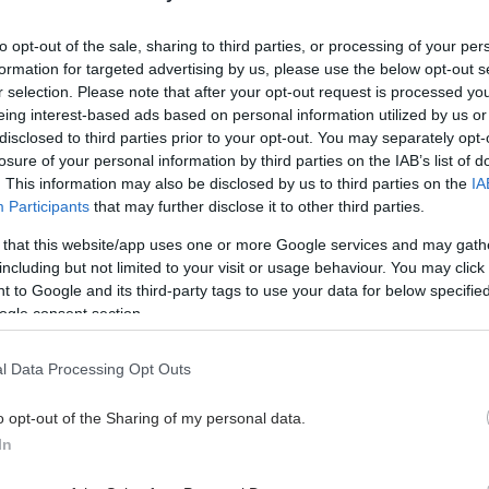
 χρονών, 119 κιλά, 165 ύψος
to opt-out of the sale, sharing to third parties, or processing of your per
Ιουνίου 2021, 23:00
formation for targeted advertising by us, please use the below opt-out s
η
r selection. Please note that after your opt-out request is processed y
eing interest-based ads based on personal information utilized by us or
ίλη, η ερώτησή σας αφορά διαφορετική ειδικότητα.
disclosed to third parties prior to your opt-out. You may separately opt-
με υποβάλετε την ερώτηση ξανά επι...
losure of your personal information by third parties on the IAB’s list of
. This information may also be disclosed by us to third parties on the
IA
Participants
that may further disclose it to other third parties.
χρονών, 108 κιλά, 180 ύψος
 that this website/app uses one or more Google services and may gath
5 Μαΐου 2021, 20:58
including but not limited to your visit or usage behaviour. You may click 
 to Google and its third-party tags to use your data for below specifi
 σας! Σαφέστατα μία γενικευμένη αγχώδης διαταραχή
ogle consent section.
ψυχοσωματικά συμπτώματα και καλό ...
l Data Processing Opt Outs
 χρονών, 74 κιλά, 172 ύψος
o opt-out of the Sharing of my personal data.
9 Μαρτίου 2021, 10:53
In
νία χαρακτήρων