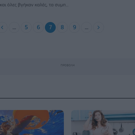
 και όλες βγήκαν καλές, τα συμπ...
...
5
6
7
8
9
...