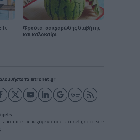
 Τι
Φρούτα, σακχαρώδης διαβήτης
και καλοκαίρι
ολουθήστε το iatronet.gr
dgets
σωματώστε περιεχόμενο του iatronet.gr στο site
ς