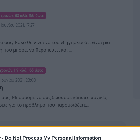
 χρονών, 80 κιλά, 156 ύψος
 Ιουνίου 2021, 17:27
 σας, Καλό θα είναι να του εξηγήσετε ότι είναι μια
 που μπορεί να θεραπευτεί και ...
 χρονών, 119 κιλά, 165 ύψος
Ιουνίου 2021, 23:00
η
 σας, Μπορούμε να σας δώσουμε κάποιες αρχικές
εις για το πρόβλημα που παρουσιάζετε...
r -
Do Not Process My Personal Information