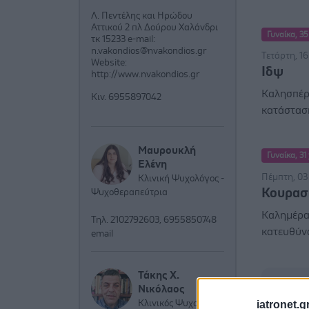
Λ. Πεντέλης και Ηρώδου
Αττικού 2 πλ Δούρου Χαλάνδρι
Γυναίκα, 35
τκ 15233 e-mail:
n.vakondios@nvakondios.gr
Τετάρτη, 16
Website:
Ιδψ
http://www.nvakondios.gr
Καλησπέρα
Κιν. 6955897042
κατάσταση
Μαυρουκλή
Γυναίκα, 31
Ελένη
Πέμπτη, 03 
Κλινική Ψυχολόγος -
Κουρασ
Ψυχοθεραπεύτρια
Καλημέρα
Τηλ. 2102792603, 6955850748
κατευθύνσ
email
Τάκης Χ.
Νικόλαος
iatronet.g
Κλινικός Ψυχολόγος