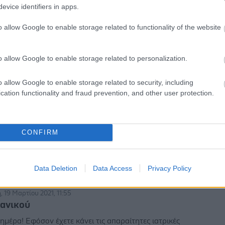
 χρονών, 64 κιλά, 157 ύψος
evice identifiers in apps.
αρτίου 2021, 09:49
o allow Google to enable storage related to functionality of the website
ματα στη σχέση
ημέρα! Ακούγεται, ότι σας βάζει όρια όσον αφορά την
ας σε έναν χώρο, που δεν τον α...
o allow Google to enable storage related to personalization.
o allow Google to enable storage related to security, including
 χρονών, 62 κιλά, 159 ύψος
cation functionality and fraud prevention, and other user protection.
2 Μαρτίου 2021, 15:39
 όρεξης για φαγητό
CONFIRM
ημέρα! Σίγουρα τα παιδιά βιώνουν περίεργα την
 του εγκλεισμού και φαντασιώνονται π...
Data Deletion
Data Access
Privacy Policy
χρονών, 84 κιλά, 181 ύψος
 19 Μαρτίου 2021, 11:55
πανικού
ημέρα! Εφόσον έχετε κάνει τις απαραίτητες ιατρικές