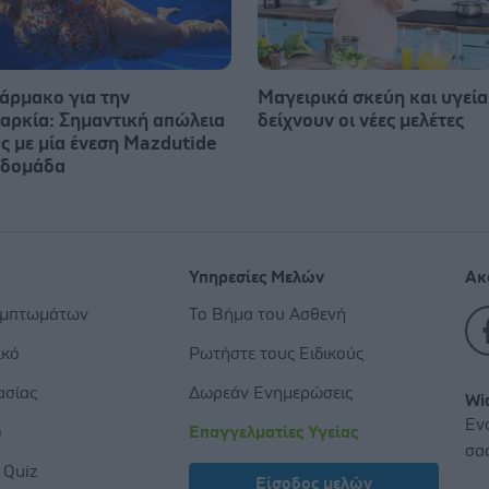
άρμακο για την
Μαγειρικά σκεύη και υγεία:
αρκία: Σημαντική απώλεια
δείχνουν οι νέες μελέτες
ς με μία ένεση Mazdutide
βδομάδα
Υπηρεσίες Μελών
Ακ
υμπτωμάτων
Το Βήμα του Ασθενή
ικό
Ρωτήστε τους Ειδικούς
ασίας
Δωρεάν Ενημερώσεις
Wi
Εν
ο
Επαγγελματίες Υγείας
σα
 Quiz
Είσοδος μελών