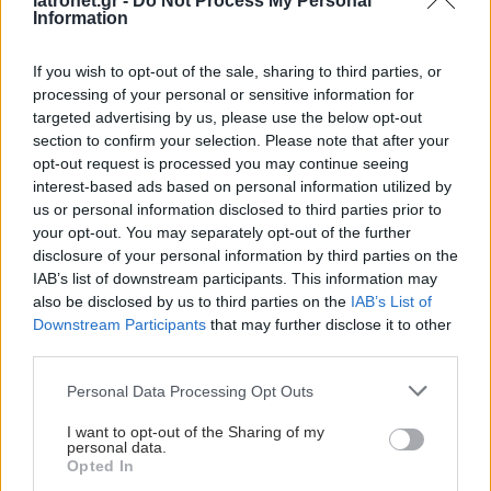
...
3
4
5
6
7
...
iatronet.gr -
Do Not Process My Personal
Information
If you wish to opt-out of the sale, sharing to third parties, or
processing of your personal or sensitive information for
targeted advertising by us, please use the below opt-out
section to confirm your selection. Please note that after your
opt-out request is processed you may continue seeing
interest-based ads based on personal information utilized by
us or personal information disclosed to third parties prior to
your opt-out. You may separately opt-out of the further
disclosure of your personal information by third parties on the
IAB’s list of downstream participants. This information may
also be disclosed by us to third parties on the
IAB’s List of
Downstream Participants
that may further disclose it to other
third parties.
Please note that this website/app uses one or more Google
Personal Data Processing Opt Outs
services and may gather and store information including but
not limited to your visit or usage behaviour. You may click to
I want to opt-out of the Sharing of my
personal data.
grant or deny consent to Google and its third-party tags to
Opted In
use your data for below specified purposes in below Google