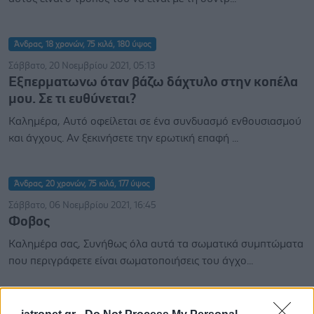
Άνδρας, 18 χρονών, 75 κιλά, 180 ύψος
Σάββατο, 20 Νοεμβρίου 2021, 05:13
Εξπερματωνω όταν βάζω δάχτυλο στην κοπέλα
μου. Σε τι ευθύνεται?
Καλημέρα, Αυτό οφείλεται σε ένα συνδυασμό ενθουσιασμού
και άγχους. Αν ξεκινήσετε την ερωτική επαφή ...
Άνδρας, 20 χρονών, 75 κιλά, 177 ύψος
Σάββατο, 06 Νοεμβρίου 2021, 16:45
Φοβος
Καλημέρα σας, Συνήθως όλα αυτά τα σωματικά συμπτώματα
που περιγράφετε είναι σωματοποιήσεις του άγχο...