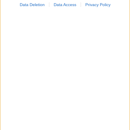
Data Deletion
Data Access
Privacy Policy
Σημάδια διπολικής διαταραχής
Φυτικές ίνες και οι μορφές τους