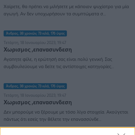
Χαίρετε, θα πρέπει να μιλήσετε με κάποιον ψυχίατρο για μία
αγωγή. Αν δεν υποχωρήσουν τα συμπτώματα σ...
Άνδρας, 38 χρονών, 73 κιλά, 176 ύψος
Τετάρτη, 18 Ιανουαρίου 2023, 19:47
Χωρισμος ,επανασυνδεση
Αγαπητε φίλε, η ερώτησή σας είναι πολύ γενική. Σας
συμβουλεύουμε να δείτε τις αντίστοιχες κατηγορίες...
Άνδρας, 38 χρονών, 73 κιλά, 176 ύψος
Τετάρτη, 18 Ιανουαρίου 2023, 19:47
Χωρισμος ,επανασυνδεση
Δεν μπορούμε να ξέρουμε με τόσο λίγα στοιχεία. Ακούγεται
πάντως ότι εσείς την θέλετε την επανασσύνδε...