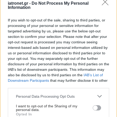
iatronet.gr -
Do Not Process My Personal
1
2
3
4
5
...
Information
If you wish to opt-out of the sale, sharing to third parties, or
processing of your personal or sensitive information for
targeted advertising by us, please use the below opt-out
section to confirm your selection. Please note that after your
opt-out request is processed you may continue seeing
interest-based ads based on personal information utilized by
us or personal information disclosed to third parties prior to
your opt-out. You may separately opt-out of the further
disclosure of your personal information by third parties on the
IAB’s list of downstream participants. This information may
also be disclosed by us to third parties on the
IAB’s List of
Downstream Participants
that may further disclose it to other
third parties.
Please note that this website/app uses one or more Google
Personal Data Processing Opt Outs
services and may gather and store information including but
not limited to your visit or usage behaviour. You may click to
I want to opt-out of the Sharing of my
personal data.
grant or deny consent to Google and its third-party tags to
Opted In