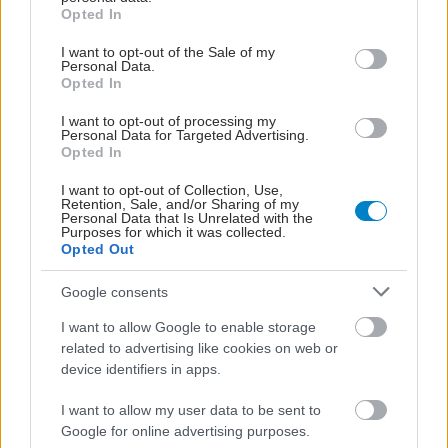
grant or deny consent to Google and its third-party tags to
Opted In
και μια πιο γρήγορη ανάπτυξη των νυχιών σας.
use your data for below specified purposes in below Google
Μην ξεχνάτε να περιποιείστε τα άκρα σας καθότι
consent section.
I want to opt-out of the Sale of my
Personal Data.
εκτός από θέμα υγιεινής είναι και θέμα
Opted In
καλαισθησίας.
I want to opt-out of processing my
Personal Data for Targeted Advertising.
Μπορείτε να συνεχίσετε να κάνετε μανικιούρ και
Opted In
πεντικιούρ καθόλη την διάρκεια της εγκυμοσύνης,
I want to opt-out of Collection, Use,
απλώς να μην αλλάζετε μανικιουρίστα και να
Retention, Sale, and/or Sharing of my
Personal Data that Is Unrelated with the
βεβαιώνεστε ότι τα εργαλεία που χρησιμοποιεί
Purposes for which it was collected.
Opted Out
είναι αποστειρωμένα (κυρίως τα μεταλλικά).
Google consents
Εάν φοβάστε για τυχόν μετάδοση μυκήτων ή δεν
I want to allow Google to enable storage
είστε πολύ σίγουρη για τα μέτρα αποστείρωσης
related to advertising like cookies on web or
που παίρνει η εν λόγω επαγγελματίας, ζητήστε
device identifiers in apps.
της να σας αγοράσει ένα προσωπικό σετ από
I want to allow my user data to be sent to
επαγγελματικούς νυχοκόπτες, λίμες και pusher
Google for online advertising purposes.
(εργαλείο με το οποίο ‘σπρώχνουν’ τα επωνύχια).