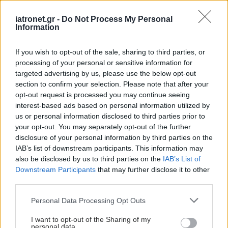
απαλλάσσει από το άγχος της συχνής
αποτρίχωσης.
iatronet.gr -
Do Not Process My Personal
Information
Εάν το δέρμα σας είναι ευαίσθητο ζητήστε από
If you wish to opt-out of the sale, sharing to third parties, or
την αισθητικό σας να χρησιμοποιήσει κερί
processing of your personal or sensitive information for
αζουλενίου και κατά προτίμηση κρύο κερί (σε
targeted advertising by us, please use the below opt-out
ρολέτα) που δεν δημιουργεί εγκαύματα. Με τον
section to confirm your selection. Please note that after your
opt-out request is processed you may continue seeing
καιρό άλλωστε θα είναι δύσκολο να σκύψετε
interest-based ads based on personal information utilized by
ακόμη και να δέσετε τα κορδόνια των παπουτσιών
us or personal information disclosed to third parties prior to
σας, πόσο μάλλον να ξυρίσετε τα πόδια σας.
your opt-out. You may separately opt-out of the further
disclosure of your personal information by third parties on the
IAB’s list of downstream participants. This information may
Η αποτρίχωση με Laser είναι απαγορευτική κατά
also be disclosed by us to third parties on the
IAB’s List of
την διάρκεια της εγκυμοσύνης καθότι μπορεί να
Downstream Participants
that may further disclose it to other
βλάψει το έμβρυο!
third parties.
Please note that this website/app uses one or more Google
Νύχια
Personal Data Processing Opt Outs
services and may gather and store information including but
not limited to your visit or usage behaviour. You may click to
I want to opt-out of the Sharing of my
Μαζί με τα μαλλιά σας μπορεί να παρατηρήσετε
personal data.