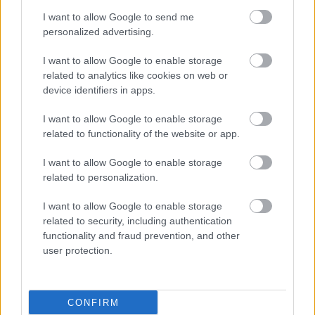
I want to allow Google to send me
Είναι καλύτερα να επιλέξει αυτή τα εργαλεία αυτά
personalized advertising.
καθότι θα βρει αυτά που την εξυπηρετούν στη
I want to allow Google to enable storage
δουλειά της.
related to analytics like cookies on web or
device identifiers in apps.
Επίσης τα επαγγελματικά εργαλεία μπορεί να
είναι πιο ακριβά αλλά είναι καλύτερης ποιότητας
I want to allow Google to enable storage
related to functionality of the website or app.
και πιο ανθεκτικά. Ζητήστε να σας τα
αποστειρώνει μετά από κάθε επίσκεψή σας και
I want to allow Google to enable storage
μετά πάρτε τα μαζί σας και φυλάξτε τα σε
related to personalization.
ξεχωριστές καθαρές θήκες για να είστε σίγουρη
I want to allow Google to enable storage
για την υγιεινή τους.
related to security, including authentication
functionality and fraud prevention, and other
Προσθέστε το iatronet.gr στο Discover
user protection.
Ειδήσεις υγείας σήμερα
CONFIRM