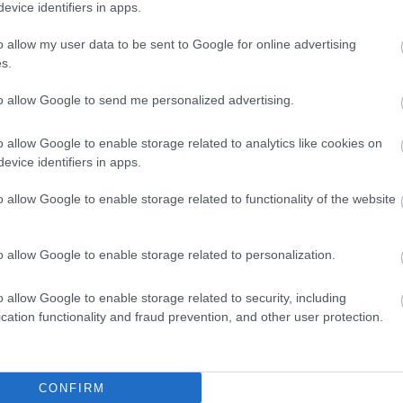
ΗΕ: Μάστιγα η κατάχρηση φαρμάκων
evice identifiers in apps.
ησυχητικές διαστάσεις παίρνει η κατάχρηση
o allow my user data to be sent to Google for online advertising
νταγογραφούμενων φαρμάκων. Σχετικές προειδοποιήσεις
s.
ριλαμβάνονται στην ετήσια έκθεση της Διεθνούς
ιτροπής του ΟΗΕ για τον Έλεγχο των Ναρκωτικών, η
to allow Google to send me personalized advertising.
οία παρουσιάστηκε χθες στην Αθήνα.
o allow Google to enable storage related to analytics like cookies on
evice identifiers in apps.
μπτη, 18 Μαρτίου 2004
o allow Google to enable storage related to functionality of the website
. Πως δημιουργείται ο πονοκέφαλος από
ατάχρηση φαρμάκων;
o allow Google to enable storage related to personalization.
 πονοκέφαλοι από κατάχρηση ή από στέρηση φαρμάκων
ναι φοβεροί σε ένταση, εντοπίζονται συνήθως σε
o allow Google to enable storage related to security, including
όκληρο το κεφάλι και εμφανίζονται σχεδόν κάθε μέρα.
cation functionality and fraud prevention, and other user protection.
CONFIRM