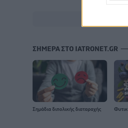
ΣΗΜΕΡΑ ΣΤΟ IATRONET.GR
Σημάδια διπολικής διαταραχής
Φυτικέ