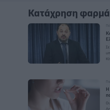
Κατάχρηση φαρμ
Πέ
Κ
Ε
Σε
υπ
Κί
Πα
Η
π
Οι
Δη