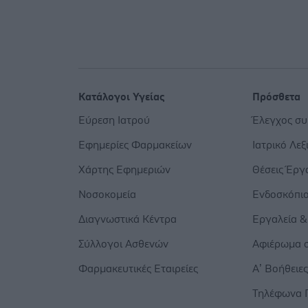
Κατάλογοι Υγείας
Πρόσθετα
Εύρεση Ιατρού
Έλεγχος σ
Εφημερίες Φαρμακείων
Ιατρικό Λεξ
Χάρτης Εφημεριών
Θέσεις Έργ
Νοσοκομεία
Ενδοσκόπι
Διαγνωστικά Κέντρα
Εργαλεία &
Σύλλογοι Ασθενών
Αφιέρωμα σ
Φαρμακευτικές Εταιρείες
Α’ Βοήθειε
Τηλέφωνα 