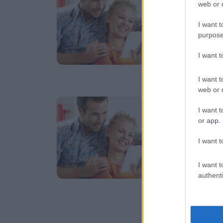
Ο
web or d
Αν
I want t
συ
purpose
πε
Επ
I want 
οπ
I want t
web or d
Πέ
I want t
8
or app.
κ
I want t
Οι
εί
I want t
ολ
authenti