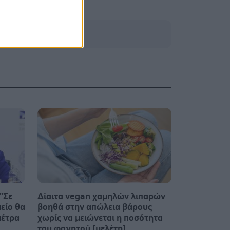
'Σε
Δίαιτα vegan χαμηλών λιπαρών
είο θα
βοηθά στην απώλεια βάρους
μέτρα
χωρίς να μειώνεται η ποσότητα
του φαγητού [μελέτη]