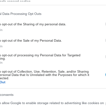
τιβιοτικών στην Ευρώπη!Το ίδιο συμβαίνει και με την
ogle consent section.
λυφαρμακία και με την κατανάλωση ακριβών και
αινοτόμων" φαρμάκων.
l Data Processing Opt Outs
o opt-out of the Sharing of my personal data.
In
o opt-out of the Sale of my Personal Data.
In
ρασκευή, 16 Σεπτεμβρίου 2016
αλεύοντας με τα αντικαταθλιπτικά
to opt-out of processing my Personal Data for Targeted
ing.
μαζική συνταγογράφηση φαρμάκων κατά της κατάθλιψης
In
ει οδηγήσει πολλούς ασθενείς σε κατάχρηση.
o opt-out of Collection, Use, Retention, Sale, and/or Sharing
ersonal Data that Is Unrelated with the Purposes for which it
lected.
Out
consents
ρασκευή, 02 Μαρτίου 2007, 17:25
o allow Google to enable storage related to advertising like cookies on