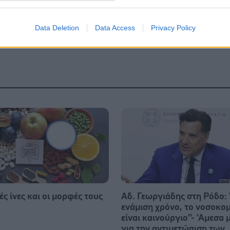
Data Deletion
Data Access
Privacy Policy
ς ίνες και οι μορφές τους
Αδ. Γεωργιάδης στη Ρόδο: '
ενάμιση χρόνο, το νοσοκομ
είναι καινούργιο''- 'Αμεσα 
για την αντιμετώπιση των