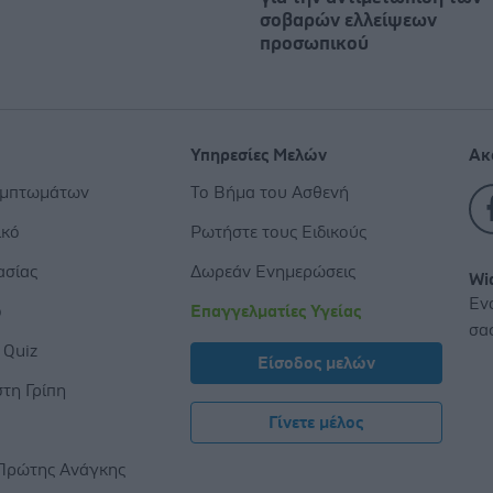
σοβαρών ελλείψεων
προσωπικού
Υπηρεσίες Μελών
Ακ
υμπτωμάτων
Το Βήμα του Ασθενή
ικό
Ρωτήστε τους Ειδικούς
ασίας
Δωρεάν Ενημερώσεις
Wi
Εν
ο
Επαγγελματίες Υγείας
σα
 Quiz
Είσοδος μελών
τη Γρίπη
Γίνετε μέλος
ς
Πρώτης Ανάγκης