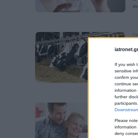
αν
Πέ
Ε
iatronet.g
σ
[
If you wish 
Πώ
sensitive in
στ
confirm you
continue se
information 
further disc
participants
Δε
Downstream 
Π
Please note
Έπ
information 
τα
deny consent