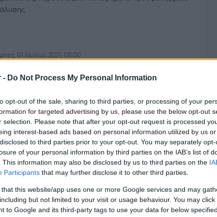
άλυσης.
μπτη, 01 Ιουλίου 2021, 08:00
ΜΑ: Μεγάλη μείωση στη χρήση αντιβιοτικών
r -
Do Not Process My Personal Information
ε παραγωγικά ζώα - Τι γίνεται στην Ελλάδα
πίνακας]
to opt-out of the sale, sharing to third parties, or processing of your per
ς η αντοχή των βακτηρίων στα φάρμακα, παρατηρείται
formation for targeted advertising by us, please use the below opt-out s
α ζώα και στους ανθρώπους.
r selection. Please note that after your opt-out request is processed y
eing interest-based ads based on personal information utilized by us or
disclosed to third parties prior to your opt-out. You may separately opt-
losure of your personal information by third parties on the IAB’s list of
. This information may also be disclosed by us to third parties on the
IA
υτέρα, 21 Νοεμβρίου 2016
Participants
that may further disclose it to other third parties.
ρωτιές για την Ελλάδα
 that this website/app uses one or more Google services and may gath
ρεπε να έρθουν οι ξένοι...να μας τα πουν, λες και εμείς δεν
including but not limited to your visit or usage behaviour. You may click 
 ξέραμε! Η χώρα μας είναι πρώτη στην κατάχρηση
 to Google and its third-party tags to use your data for below specifi