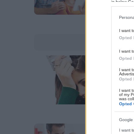
αν
in below Go
πο
"κ
Persona
I want t
Opted 
I want t
Opted 
Πα
Π
I want 
Advertis
Η 
Opted 
έχ
I want t
of my P
was col
Opted 
Google 
Πα
I want t