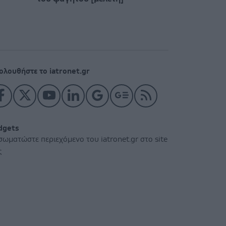
ολουθήστε το iatronet.gr
dgets
σωματώστε περιεχόμενο του iatronet.gr στο site
ς