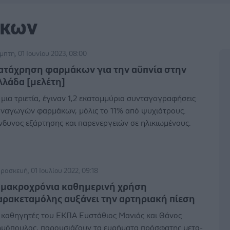
άκων
μπτη, 01 Ιουνίου 2023, 08:00
ατάχρηση φαρμάκων για την αϋπνία στην
λλάδα [μελέτη]
 μια τριετία, έγιναν 1,2 εκατομμύρια συνταγογραφήσεις
ναγωγών φαρμάκων, μόλις το 11% από ψυχιάτρους.
νδυνος εξάρτησης και παρενεργειών σε ηλικιωμένους.
ρασκευή, 01 Ιουλίου 2022, 09:18
 μακροχρόνια καθημερινή χρήση
αρακεταμόλης αυξάνει την αρτηριακή πίεση
 καθηγητές του ΕΚΠΑ Ευστάθιος Μανιός και Θάνος
μόπουλος, παρουσιάζουν τα ευρήματα πρόσφατης μετα-