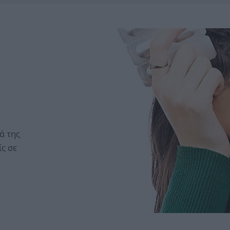
ά της
ς σε