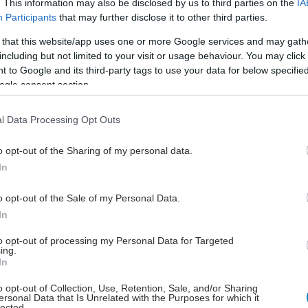
. This information may also be disclosed by us to third parties on the
IA
Participants
that may further disclose it to other third parties.
α πάντως δεν μπορεί κανείς με απόλυτη σιγουριά να
 that this website/app uses one or more Google services and may gath
για το ποια θεραπεία θα ταίριαζε στην περίπτωση
including but not limited to your visit or usage behaviour. You may click 
ή. Η επιλογή της κάθε θεραπείας γίνεται εμπειρικά με
 to Google and its third-party tags to use your data for below specifi
μπτώματα: ο γιατρός επιλέγει μια θεραπεία και σε
ogle consent section.
που αυτή δεν έχει αποτελέσματα δοκιμάζει άλλη.
l Data Processing Opt Outs
o opt-out of the Sharing of my personal data.
In
ratiritis
o opt-out of the Sale of my Personal Data.
In
έστε το iatronet.gr στο Discover
to opt-out of processing my Personal Data for Targeted
ing.
In
υγείας σήμερα
o opt-out of Collection, Use, Retention, Sale, and/or Sharing
gan χαμηλών λιπαρών βοηθά στην απώλεια βάρους
ersonal Data that Is Unrelated with the Purposes for which it
lected.