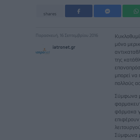
shares
Παρασκευή, 16 Σεπτεμβρίου 2016
Κυκλοθυμία
μόνο μερι
iatronet.gr
αντικαταθ
της κατάθλ
επαναπρόσ
μπορεί να 
πολλούς α
Σύμφωνα μ
φαρμακευτ
φάρμακα γ
επιφέρουν 
λειτουργο
Σύμφωνα μ