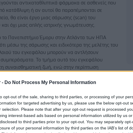
ηγούνται αντικαταθλιπτικά φάρμακα σε ασθενείς που
πό κατάθλιψη ή αν αυτοί θα παραπέμπονται σε
ία, θα είναι έργο μιας σάρωσης (scan) του
και όχι μιας απλής ιατρικής γνωμάτευσης.
πό το Πανεπιστήμιο Έμορυ στην Ατλάντα των HΠΑ
ότι μέσω της σάρωσης και ειδικότερα της μελέτης του
λοιού του εγκεφάλου μπορούν να αντλήσουν
 συμπεράσματα. Το τμήμα αυτό του εγκεφάλου
 τη συναισθηματική ζωή, ενώ στην περίπτωση
ε κατάθλιψη υπολειτουργεί.
Δ
r -
Do Not Process My Personal Information
είχνει ότι οι μισοί από τους ασθενείς που
ν, και των οποίων ο νησαίος φλοιός
to opt-out of the sale, sharing to third parties, or processing of your per
αλώνει γλυκόζη, έχουν ανάγκη ψυχοθεραπείας.
formation for targeted advertising by us, please use the below opt-out s
 σε ασθενείς των οποίων η ίδια εγκεφαλική περιοχή
r selection. Please note that after your opt-out request is processed y
eing interest-based ads based on personal information utilized by us or
τερο δραστήρια και καταναλώνει λιγότερη γλυκόζη,
disclosed to third parties prior to your opt-out. You may separately opt-
α είναι καταλληλότερη η χρήση αντικαταθλιπτικών
losure of your personal information by third parties on the IAB’s list of