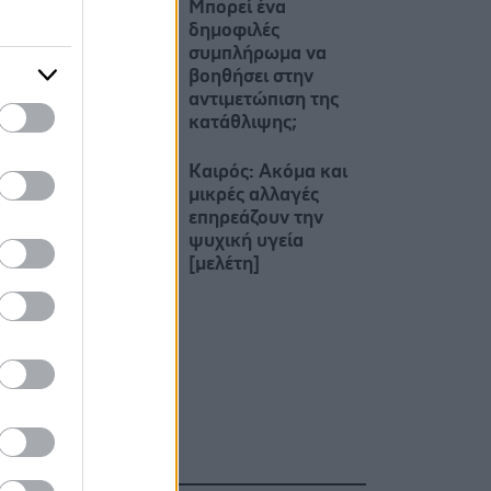
Μπορεί ένα
δημοφιλές
συμπλήρωμα να
βοηθήσει στην
αντιμετώπιση της
κατάθλιψης;
Καιρός: Ακόμα και
μικρές αλλαγές
επηρεάζουν την
ψυχική υγεία
[μελέτη]