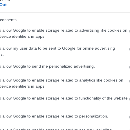
ειώνεται η ποσότητα του φαγητού [μελέτη]
Out
κρινε φάρμακο για τη ναρκοληψία
consents
ες και οι μορφές τους
o allow Google to enable storage related to advertising like cookies on
evice identifiers in apps.
o allow my user data to be sent to Google for online advertising
s.
to allow Google to send me personalized advertising.
o allow Google to enable storage related to analytics like cookies on
evice identifiers in apps.
o allow Google to enable storage related to functionality of the website
hares
o allow Google to enable storage related to personalization.
o allow Google to enable storage related to security, including