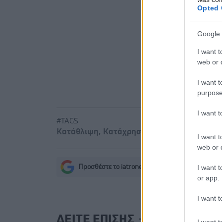
χωρίς να μ
Opted 
Ο FDA ενέ
Google 
Φυτικές ίν
I want t
web or d
I want t
purpose
I want 
#TAGS
Κατάθλιψη
,
Κατάχρηση φαρμάκων
I want t
web or d
I want t
Προσθέστε το iatronet.gr στο Discover
s
or app.
I want t
ΔΕΙΤΕ ΕΠΙΣΗΣ
I want t