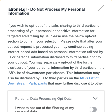
iatronet.gr -
Do Not Process My Personal
Information
ΕΜΑ: Μεγάλη μείωση
στη χρήση αντιβιοτικών
If you wish to opt-out of the sale, sharing to third parties, or
σε παραγωγικά ζώα - Τι
processing of your personal or sensitive information for
γίνεται στην Ελλάδα
targeted advertising by us, please use the below opt-out
[πίνακας]
section to confirm your selection. Please note that after your
opt-out request is processed you may continue seeing
interest-based ads based on personal information utilized by
Πρωτιές για την Ελλάδα
us or personal information disclosed to third parties prior to
your opt-out. You may separately opt-out of the further
disclosure of your personal information by third parties on the
IAB’s list of downstream participants. This information may
also be disclosed by us to third parties on the
IAB’s List of
Downstream Participants
that may further disclose it to other
third parties.
Παλεύοντας με τα
αντικαταθλιπτικά
Please note that this website/app uses one or more Google
Personal Data Processing Opt Outs
services and may gather and store information including but
not limited to your visit or usage behaviour. You may click to
I want to opt-out of the Sharing of my
personal data.