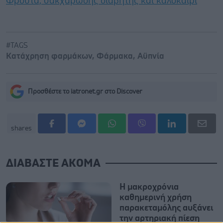
Φρούτα, σακχαρώδης διαβήτης και καλοκαίρι
#TAGS
Κατάχρηση φαρμάκων
,
Φάρμακα
,
Αϋπνία
Προσθέστε το iatronet.gr στο Discover
shares
ΔΙΑΒΑΣΤΕ ΑΚΟΜΑ
Η μακροχρόνια
καθημερινή χρήση
παρακεταμόλης αυξάνει
την αρτηριακή πίεση