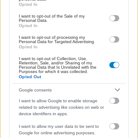
grant or deny consent to Google and its third-party tags to
Opted In
use your data for below specified purposes in below Google
consent section.
ΟΗΕ: Μάστιγα η
I want to opt-out of the Sale of my
Personal Data.
κατάχρηση φαρμάκων
Opted In
I want to opt-out of processing my
Personal Data for Targeted Advertising.
Opted In
I want to opt-out of Collection, Use,
8. Πως δημιουργείται ο
Retention, Sale, and/or Sharing of my
πονοκέφαλος από
Personal Data that Is Unrelated with the
Purposes for which it was collected.
κατάχρηση φαρμάκων;
Opted Out
Google consents
I want to allow Google to enable storage
related to advertising like cookies on web or
device identifiers in apps.
ΔΕΙΤΕ ΕΠΙΣΗΣ
I want to allow my user data to be sent to
Google for online advertising purposes.