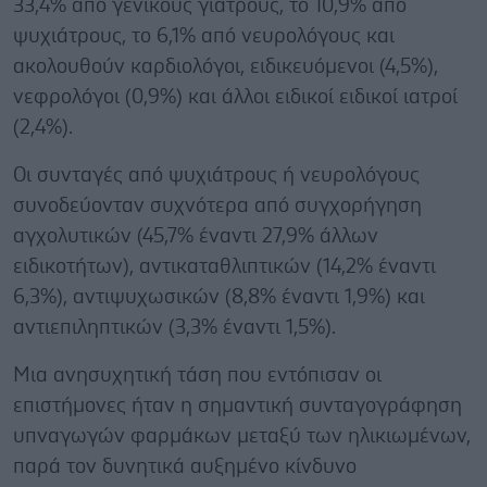
33,4% από γενικούς γιατρούς, το 10,9% από
ψυχιάτρους, το 6,1% από νευρολόγους και
ακολουθούν καρδιολόγοι, ειδικευόμενοι (4,5%),
νεφρολόγοι (0,9%) και άλλοι ειδικοί ειδικοί ιατροί
(2,4%).
Οι συνταγές από ψυχιάτρους ή νευρολόγους
συνοδεύονταν συχνότερα από συγχορήγηση
αγχολυτικών (45,7% έναντι 27,9% άλλων
ειδικοτήτων), αντικαταθλιπτικών (14,2% έναντι
6,3%), αντιψυχωσικών (8,8% έναντι 1,9%) και
αντιεπιληπτικών (3,3% έναντι 1,5%).
Μια ανησυχητική τάση που εντόπισαν οι
επιστήμονες ήταν η σημαντική συνταγογράφηση
υπναγωγών φαρμάκων μεταξύ των ηλικιωμένων,
παρά τον δυνητικά αυξημένο κίνδυνο