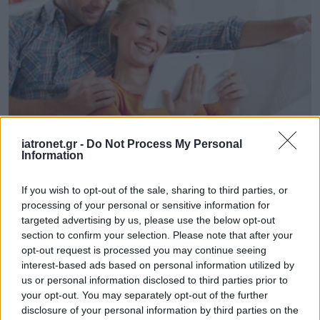
Πέμπτη, 02 Ιουλίου 2009, 16:07
iatronet.gr -
Do Not Process My Personal
Information
Πρωτοποριακή επέμβαση για καρκίνο τραχήλου
της μήτρας
If you wish to opt-out of the sale, sharing to third parties, or
Νέοι δρόμοι για την χειρουργική αντιμετώπιση των
processing of your personal or sensitive information for
περιστατικών καρκίνου του τραχήλου της μήτρας,
targeted advertising by us, please use the below opt-out
section to confirm your selection. Please note that after your
διανοίγονται από πρωτοποριακή επέμβαση που
opt-out request is processed you may continue seeing
πραγματοποιήθηκε για πρώτη φορά στην Ελλάδα, στο
interest-based ads based on personal information utilized by
νοσοκομείο ‘Ερρίκος Ντυνάν’.
us or personal information disclosed to third parties prior to
your opt-out. You may separately opt-out of the further
disclosure of your personal information by third parties on the