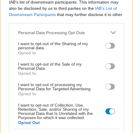
IAB’s list of downstream participants. This information may
also be disclosed by us to third parties on the
IAB’s List of
Downstream Participants
that may further disclose it to other
third parties.
Please note that this website/app uses one or more Google
Personal Data Processing Opt Outs
services and may gather and store information including but
not limited to your visit or usage behaviour. You may click to
I want to opt-out of the Sharing of my
personal data.
grant or deny consent to Google and its third-party tags to
Opted In
use your data for below specified purposes in below Google
consent section.
I want to opt-out of the Sale of my
Personal Data.
Opted In
I want to opt-out of processing my
Personal Data for Targeted Advertising.
Opted In
I want to opt-out of Collection, Use,
Retention, Sale, and/or Sharing of my
Personal Data that Is Unrelated with the
Purposes for which it was collected.
Opted Out