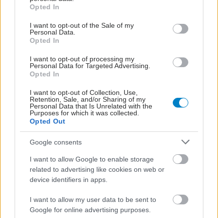
grant or deny consent to Google and its third-party tags to
Opted In
use your data for below specified purposes in below Google
consent section.
I want to opt-out of the Sale of my
Personal Data.
Opted In
I want to opt-out of processing my
Personal Data for Targeted Advertising.
Opted In
Παρασκευή, 19 Σεπτεμβρίου 2025, 16:37
I want to opt-out of Collection, Use,
Επίσκεψη του Υφυπουργού Ανάπτυξης κ.
Retention, Sale, and/or Sharing of my
Personal Data that Is Unrelated with the
Σταύρου Καλαφάτη στο ΙΤΕ
Purposes for which it was collected.
Opted Out
Παρουσιάστηκαν οι δραστηριότητες και τα πρόσφατα
επιτεύγματα του Ιδρύματος, και συζητήθηκαν τρέχοντα
Google consents
ζητήματα που απαιτούν τη συνδρομή και στήριξη της
I want to allow Google to enable storage
Πολιτείας.
related to advertising like cookies on web or
device identifiers in apps.
I want to allow my user data to be sent to
Google for online advertising purposes.