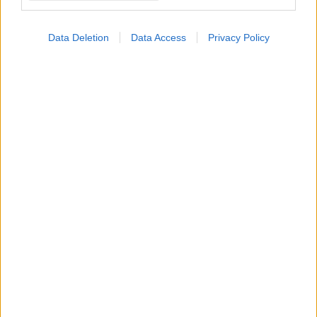
Data Deletion
Data Access
Privacy Policy
Πέμπτη, 04 Σεπτεμβρίου 2025, 13:48
Το Ίδρυμα Τεχνολογίας και Έρευνας στην 89η
ΔΕΘ
Θα υπογραφεί Μνημόνιο Συνεργασίας με στόχο την
καθολική προσβασιμότητα των πολιτών σε ψηφιακές
δημόσιες υπηρεσίες.