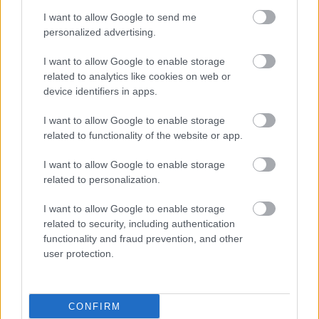
I want to allow Google to send me
personalized advertising.
I want to allow Google to enable storage
related to analytics like cookies on web or
device identifiers in apps.
I want to allow Google to enable storage
related to functionality of the website or app.
Δευτέρα, 15 Σεπτεμβρίου 2025, 14:00
I want to allow Google to enable storage
Η πρώτη εγχείρηση αφαίρεσης χολής που
related to personalization.
συνδυάζει ρομποτική τεχνολογία ακριβείας με
τεχνητή νοημοσύνη
I want to allow Google to enable storage
related to security, including authentication
Στη Χιλή πραγματοποιήθηκε πρωτοπόρος εγχείρηση για
functionality and fraud prevention, and other
αφαίρεση χοληδόχου κύστης με την υποστήριξη της
user protection.
πλατφόρμας MARS.
CONFIRM