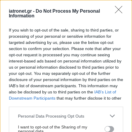
iatronet.gr -
Do Not Process My Personal
Information
Παρασκευή, 03 Οκτωβρίου 2025, 13:27
If you wish to opt-out of the sale, sharing to third parties, or
Η Καινοτομία στις θεραπείες και στην ιατρική
processing of your personal or sensitive information for
τεχνολογία θα δώσει λύσεις σε άλυτα
targeted advertising by us, please use the below opt-out
θεραπευτικά πεδία
section to confirm your selection. Please note that after your
opt-out request is processed you may continue seeing
«Η χώρα μας μπορεί και πρέπει να εξελιχθεί σε ένα κόμβο
interest-based ads based on personal information utilized by
νέων τεχνολογιών. Η Ελλάδα πρέπει να μετατρέψει τις
us or personal information disclosed to third parties prior to
προκλήσεις σε ευκαιρίες», σημείωσε ο ο Πρόεδρος του
your opt-out. You may separately opt-out of the further
Ελληνο-Αμερικανικού Εμπορικού Επιμελητηρίου, Ι.
disclosure of your personal information by third parties on the
IAB’s list of downstream participants. This information may
Σαρακάκης, στο 24ο Ετήσιο Συνεδρίο Healthworld.
also be disclosed by us to third parties on the
IAB’s List of
Downstream Participants
that may further disclose it to other
third parties.
Please note that this website/app uses one or more Google
Personal Data Processing Opt Outs
services and may gather and store information including but
not limited to your visit or usage behaviour. You may click to
I want to opt-out of the Sharing of my
personal data.